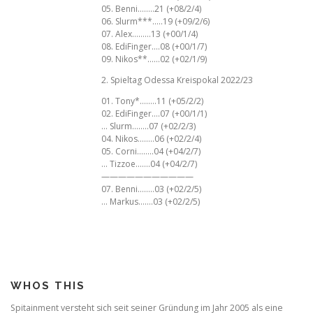
05. Benni……..21 (+08/2/4)
06. Slurm***…..19 (+09/2/6)
07. Alex………13 (+00/1/4)
08. EdiFinger….08 (+00/1/7)
09. Nikos**……02 (+02/1/9)
2. Spieltag Odessa Kreispokal 2022/23
01. Tony*……..11 (+05/2/2)
02. EdiFinger….07 (+00/1/1)
… Slurm……..07 (+02/2/3)
04. Nikos……..06 (+02/2/4)
05. Corni……..04 (+04/2/7)
… Tizzoe…….04 (+04/2/7)
———————————
07. Benni……..03 (+02/2/5)
… Markus…….03 (+02/2/5)
WHOS THIS
Spitainment versteht sich seit seiner Gründung im Jahr 2005 als eine