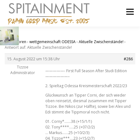
Zum
Inhalt
Menü
springen
STARTSEITE
BANDCAMP
SHOP
IMPRESSUM
Start
›
Foren
›
wettgemeinschaft ODESSA
›
Aktuelle Zwischenstände!
›
Antwort auf: Aktuelle Zwischenstände!
15. August 2022 um 15:38 Uhr
#286
Tizzoe
—————- First Full Season After Studi Edition
Administrator
——————–
2. Spieltag Odessa Kreismeisterschaft 2022/23
Glückwunsch an Tipper Corni, der sich wieder
oben reinsetzt, diesmal zusammen mit Tipper
Tizzoe. Bei Nikos (zur Hälfte), sowie bei Alex und
Edi stimmt die Tippmoral noch nicht.
01. Corny*…….38 (+15/1/1)
02. Tony****…..25 (+07/2/2)
… Markus…….25 (+10/2/3)
04. Tizzoe***….23 (+15/2/7)