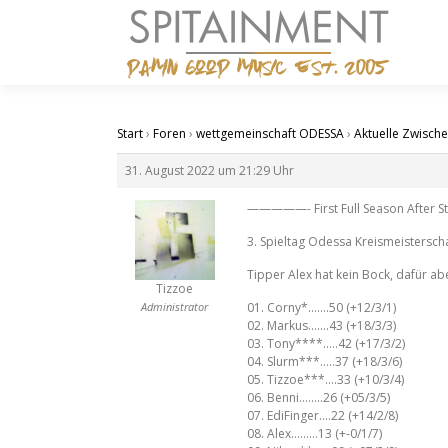
Zum
Inhalt
springen
Start
›
Foren
›
wettgemeinschaft ODESSA
›
Aktuelle Zwisch
31. August 2022 um 21:29 Uhr
—————- First Full Season After
3. Spieltag Odessa Kreismeistersch
Tipper Alex hat kein Bock, dafür a
Tizzoe
Administrator
01. Corny*…….50 (+12/3/1)
02. Markus…….43 (+18/3/3)
03. Tony****…..42 (+17/3/2)
04. Slurm***…..37 (+18/3/6)
05. Tizzoe***….33 (+10/3/4)
06. Benni……..26 (+05/3/5)
07. EdiFinger….22 (+14/2/8)
08. Alex………13 (+-0/1/7)