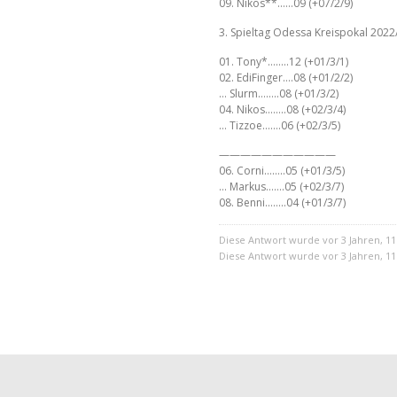
09. Nikos**……09 (+07/2/9)
3. Spieltag Odessa Kreispokal 2022
01. Tony*……..12 (+01/3/1)
02. EdiFinger….08 (+01/2/2)
… Slurm……..08 (+01/3/2)
04. Nikos……..08 (+02/3/4)
… Tizzoe…….06 (+02/3/5)
———————————
06. Corni……..05 (+01/3/5)
… Markus…….05 (+02/3/7)
08. Benni……..04 (+01/3/7)
Diese Antwort wurde vor 3 Jahren, 
Diese Antwort wurde vor 3 Jahren, 