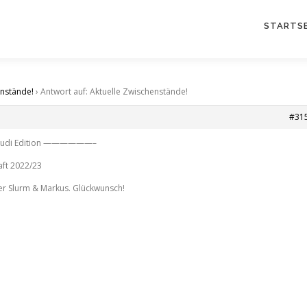
STARTSE
enstände!
›
Antwort auf: Aktuelle Zwischenstände!
#31
 Studi Edition ——————–
aft 2022/23
ber Slurm & Markus. Glückwunsch!