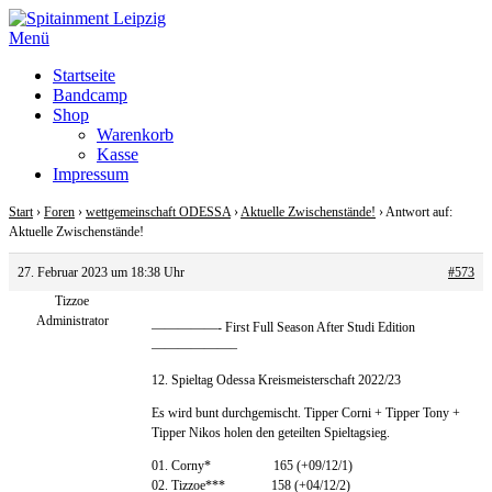
Zum
Inhalt
Menü
springen
Startseite
Bandcamp
Shop
Warenkorb
Kasse
Impressum
Start
›
Foren
›
wettgemeinschaft ODESSA
›
Aktuelle Zwischenstände!
›
Antwort auf:
Aktuelle Zwischenstände!
27. Februar 2023 um 18:38 Uhr
#573
Tizzoe
Administrator
—————- First Full Season After Studi Edition
——————–
12. Spieltag Odessa Kreismeisterschaft 2022/23
Es wird bunt durchgemischt. Tipper Corni + Tipper Tony +
Tipper Nikos holen den geteilten Spieltagsieg.
01. Corny* 165 (+09/12/1)
02. Tizzoe*** 158 (+04/12/2)