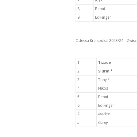
7.
Alex
8.
Benni
9.
EdiFinger
Odessa Kreispokal 2023/24 – Zwisc
1.
Tizzoe
2.
Slurm *
3.
Tony *
4.
Nikos
5.
Benni
6.
EdiFinger
7.
Markus
..
Corny