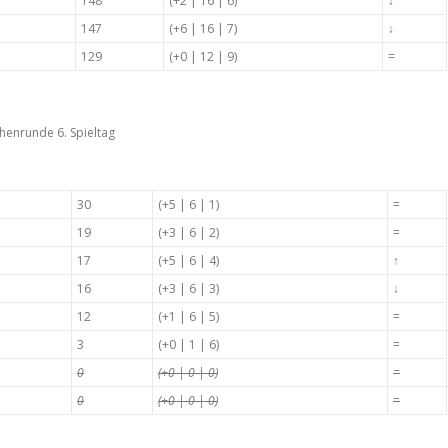
148
(+2 | 16 | 6)
↓
147
(+6 | 16 | 7)
↓
129
(+0 | 12 | 9)
=
henrunde 6. Spieltag
30
(+5 | 6 | 1)
=
19
(+3 | 6 | 2)
=
17
(+5 | 6 | 4)
↑
16
(+3 | 6 | 3)
↓
12
(+1 | 6 | 5)
=
3
(+0 | 1 | 6)
=
0
(+0 | 0 | 0)
=
0
(+0 | 0 | 0)
=