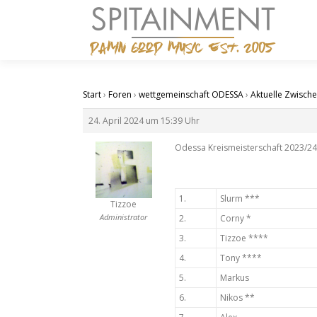
Zum
Inhalt
springen
Start
›
Foren
›
wettgemeinschaft ODESSA
›
Aktuelle Zwisch
24. April 2024 um 15:39 Uhr
Odessa Kreismeisterschaft 2023/24 
1.
Slurm ***
Tizzoe
Administrator
2.
Corny *
3.
Tizzoe ****
4.
Tony ****
5.
Markus
6.
Nikos **