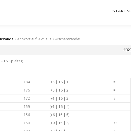
STARTSE
enstände!
›
Antwort auf: Aktuelle Zwischenstände!
#92
– 16. Spieltag
184
(+5 | 16 | 1)
=
176
(+5 | 16 | 2)
=
172
(+1 | 16 | 2)
↓
159
(+1 | 16 | 4)
=
156
(+6 | 15 | 5)
=
150
(+9 | 15 | 8)
↑↑