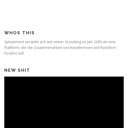
WHOS THIS
Spitainment versteht sich seit seiner Gründung im Jahr 2005 als eine
Plattform, die die Zusammenarbeit von Künstlerinnen und Künstlern
fördern soll.
NEW SHIT