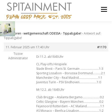
Zum
Inhalt
Menü
springen
STARTSEITE
BANDCAMP
SHOP
IMPRESSUM
Start
›
Foren
›
wettgemeinschaft ODESSA
›
Tippabgabe!
›
Antwort auf:
Tippabgabe!
11. Februar 2025 um 17:40 Uhr
#1170
Tizzoe
Di 11.2. ab1845Uhr
Administrator
CL Play-offs Hinspiele
Stade Brest – Paris St. Germain …………………….1:3
Sporting Lissabon – Borussia Dortmund………..2:1
Manchester City – Real Madrid……………………..1:1
Juventus Turin – PSV Eindhoven…………………..1:0
Mi 12.2. ab 1845Uhr
Club Brügge – Atalanta Bergamo…………………..0:2
Celtic Glasgow – Bayern München…………………0:2
Feyenoord Rotterdam – AC Mailand………………1:1
AS Monaco – Benfica Lissabon………………………1:2