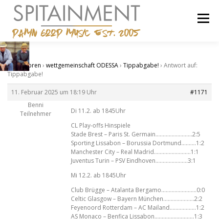
Zum
Inhalt
Menü
springen
STARTSEITE
BANDCAMP
SHOP
IMPRESSUM
Start
›
Foren
›
wettgemeinschaft ODESSA
›
Tippabgabe!
›
Antwort auf:
Tippabgabe!
11. Februar 2025 um 18:19 Uhr
#1171
Benni
Di 11.2. ab 1845Uhr
Teilnehmer
CL Play-offs Hinspiele
Stade Brest – Paris St. Germain…………………….2:5
Sporting Lissabon – Borussia Dortmund……….1:2
Manchester City – Real Madrid…………………….1:1
Juventus Turin – PSV Eindhoven………………….3:1
Mi 12.2. ab 1845Uhr
Club Brügge – Atalanta Bergamo……………………0:0
Celtic Glasgow – Bayern München…………………2:2
Feyenoord Rotterdam – AC Mailand………………1:2
AS Monaco – Benfica Lissabon………………………1:3