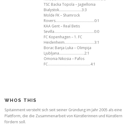
TSC Backa Topola – Jagiellonia
Bialystok…………………….3:3
Molde FK – Shamrock
Rovers…………………………………….0:1
KAA Gent – Real Betis
Sevilla……………………………………..0:0
FC Kopenhagen – 1. FC
Heidenheim……………………………3:1
Borac Banja Luka – Olimpija
Ljubljana……………………….2:1
Omonia Nikosia – Pafos
FC………………………………………..4:1
WHOS THIS
Spitainment versteht sich seit seiner Gründung im Jahr 2005 als eine
Plattform, die die Zusammenarbeit von Künstlerinnen und Künstlern
fördern soll.