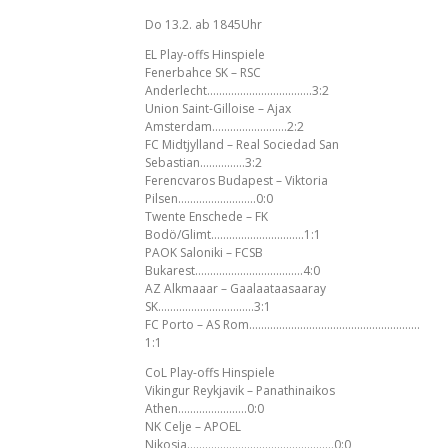
Do 13.2. ab 1845Uhr
EL Play-offs Hinspiele
Fenerbahce SK – RSC
Anderlecht……………………………..3:2
Union Saint-Gilloise – Ajax
Amsterdam…………………….2:2
FC Midtjylland – Real Sociedad San
Sebastian……………3:2
Ferencvaros Budapest – Viktoria
Pilsen……………………..0:0
Twente Enschede – FK
Bodö/Glimt………………………….1:1
PAOK Saloniki – FCSB
Bukarest………………………………4:0
AZ Alkmaaar – Gaalaataasaaray
SK…………………………..3:1
FC Porto – AS Rom…………………………………………………
1:1
CoL Play-offs Hinspiele
Vikingur Reykjavik – Panathinaikos
Athen…………………..0:0
NK Celje – APOEL
Nikosia………………………………………….0:0