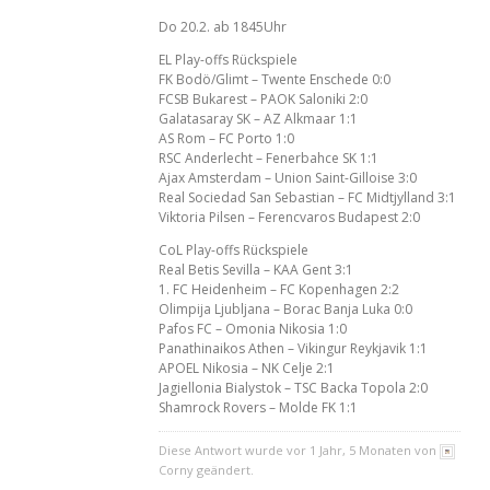
Do 20.2. ab 1845Uhr
EL Play-offs Rückspiele
FK Bodö/Glimt – Twente Enschede 0:0
FCSB Bukarest – PAOK Saloniki 2:0
Galatasaray SK – AZ Alkmaar 1:1
AS Rom – FC Porto 1:0
RSC Anderlecht – Fenerbahce SK 1:1
Ajax Amsterdam – Union Saint-Gilloise 3:0
Real Sociedad San Sebastian – FC Midtjylland 3:1
Viktoria Pilsen – Ferencvaros Budapest 2:0
CoL Play-offs Rückspiele
Real Betis Sevilla – KAA Gent 3:1
1. FC Heidenheim – FC Kopenhagen 2:2
Olimpija Ljubljana – Borac Banja Luka 0:0
Pafos FC – Omonia Nikosia 1:0
Panathinaikos Athen – Vikingur Reykjavik 1:1
APOEL Nikosia – NK Celje 2:1
Jagiellonia Bialystok – TSC Backa Topola 2:0
Shamrock Rovers – Molde FK 1:1
Diese Antwort wurde vor 1 Jahr, 5 Monaten von
Corny geändert.