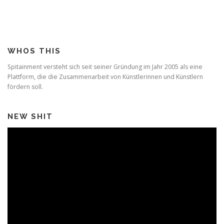
WHOS THIS
Spitainment versteht sich seit seiner Gründung im Jahr 2005 als eine
Plattform, die die Zusammenarbeit von Künstlerinnen und Künstlern
fördern soll.
NEW SHIT