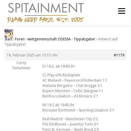
Zum
Inhalt
Menü
springen
STARTSEITE
BANDCAMP
SHOP
IMPRESSUM
Start
›
Foren
›
wettgemeinschaft ODESSA
›
Tippabgabe!
›
Antwort auf:
Tippabgabe!
18. Februar 2025 um 10:15 Uhr
#1179
Corny
Di 18.2. ab 1845Uhr
Teilnehmer
CL Play-offs Rückspiele
AC Mailand – Feyenoord Rotterdam 1:1
Atalanta Bergamo – Club Brügge 3:1
Bayern München – Celtic Glasgow 1:1
Benfica Lissabon – AS Monaco 2:1
Mi 19.2 ab 1845Uhr
Borussia Dortmund – Sporting Lissabon 2:1
Real Madrid – Manchester City 2:2
PSV Eindhoven – Juventus Turin 0:1
Paris St. Germain – Stade Brest 2:0