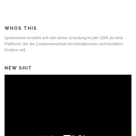
WHOS THIS
Spitainment versteht sich seit seiner Gründung im Jahr 2005 als eine
Plattform, die die Zusammenarbeit von Künstlerinnen und Künstlern
fördern soll.
NEW SHIT