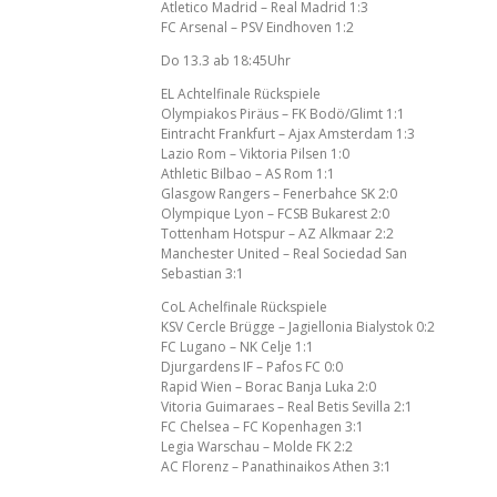
Atletico Madrid – Real Madrid 1:3
FC Arsenal – PSV Eindhoven 1:2
Do 13.3 ab 18:45Uhr
EL Achtelfinale Rückspiele
Olympiakos Piräus – FK Bodö/Glimt 1:1
Eintracht Frankfurt – Ajax Amsterdam 1:3
Lazio Rom – Viktoria Pilsen 1:0
Athletic Bilbao – AS Rom 1:1
Glasgow Rangers – Fenerbahce SK 2:0
Olympique Lyon – FCSB Bukarest 2:0
Tottenham Hotspur – AZ Alkmaar 2:2
Manchester United – Real Sociedad San
Sebastian 3:1
CoL Achelfinale Rückspiele
KSV Cercle Brügge – Jagiellonia Bialystok 0:2
FC Lugano – NK Celje 1:1
Djurgardens IF – Pafos FC 0:0
Rapid Wien – Borac Banja Luka 2:0
Vitoria Guimaraes – Real Betis Sevilla 2:1
FC Chelsea – FC Kopenhagen 3:1
Legia Warschau – Molde FK 2:2
AC Florenz – Panathinaikos Athen 3:1