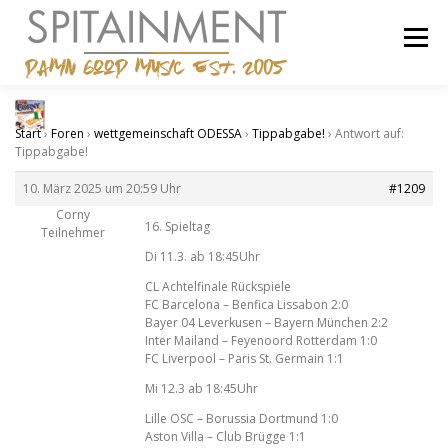
Zum
Inhalt
Menü
springen
STARTSEITE
BANDCAMP
SHOP
IMPRESSUM
Start
›
Foren
›
wettgemeinschaft ODESSA
›
Tippabgabe!
›
Antwort auf:
Tippabgabe!
10. März 2025 um 20:59 Uhr
#1209
Corny
16. Spieltag
Teilnehmer
Di 11.3. ab 18:45Uhr
CL Achtelfinale Rückspiele
FC Barcelona – Benfica Lissabon 2:0
Bayer 04 Leverkusen – Bayern München 2:2
Inter Mailand – Feyenoord Rotterdam 1:0
FC Liverpool – Paris St. Germain 1:1
Mi 12.3 ab 18:45Uhr
Lille OSC – Borussia Dortmund 1:0
Aston Villa – Club Brügge 1:1