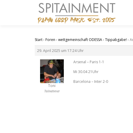
Zum
Inhalt
springen
Start
›
Foren
›
wettgemeinschaft ODESSA
›
Tippabgabe!
›
A
29. April 2025 um 17:24 Uhr
Arsenal – Paris 1-1
Mi 30.04 21Uhr
Barcelona – Inter 2-0
Toni
Teilnehmer