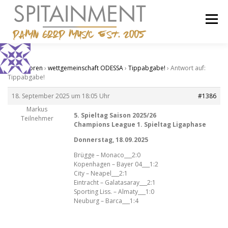
Zum
Inhalt
Menü
springen
STARTSEITE
BANDCAMP
SHOP
IMPRESSUM
Start
›
Foren
›
wettgemeinschaft ODESSA
›
Tippabgabe!
›
Antwort auf:
Tippabgabe!
18. September 2025 um 18:05 Uhr
#1386
Markus
5. Spieltag Saison 2025/26
Teilnehmer
Champions League 1. Spieltag Ligaphase
Donnerstag, 18.09.2025
Brügge – Monaco___2:0
Kopenhagen – Bayer 04___1:2
City – Neapel___2:1
Eintracht – Galatasaray___2:1
Sporting Liss. – Almaty___1:0
Neuburg – Barca___1:4