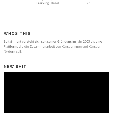
Freiburg : Basel……………………………….2:1
WHOS THIS
Spitainment versteht sich seit seiner Gründung im Jahr 2005 als eine
Plattform, die die Zusammenarbeit von Künstlerinnen und Künstlern
fördern soll.
NEW SHIT