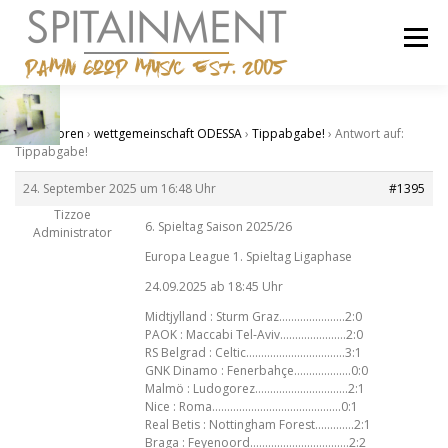
Zum
Inhalt
Menü
springen
STARTSEITE
BANDCAMP
SHOP
IMPRESSUM
Start
›
Foren
›
wettgemeinschaft ODESSA
›
Tippabgabe!
›
Antwort auf:
Tippabgabe!
24. September 2025 um 16:48 Uhr
#1395
Tizzoe
6. Spieltag Saison 2025/26
Administrator
Europa League 1. Spieltag Ligaphase
24.09.2025 ab 18:45 Uhr
Midtjylland : Sturm Graz………………….2:0
PAOK : Maccabi Tel‑Aviv………………….2:0
RS Belgrad : Celtic……………………………3:1
GNK Dinamo : Fenerbahçe……………….0:0
Malmö : Ludogorez………………………….2:1
Nice : Roma…………………………………….0:1
Real Betis : Nottingham Forest………….2:1
Braga : Feyenoord……………………………2:2