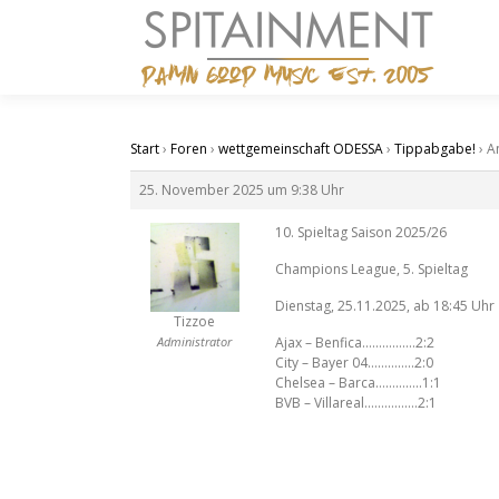
Zum
Inhalt
springen
Start
›
Foren
›
wettgemeinschaft ODESSA
›
Tippabgabe!
›
A
25. November 2025 um 9:38 Uhr
10. Spieltag Saison 2025/26
Champions League, 5. Spieltag
Dienstag, 25.11.2025, ab 18:45 Uhr
Tizzoe
Administrator
Ajax – Benfica…………….2:2
City – Bayer 04…………..2:0
Chelsea – Barca…………..1:1
BVB – Villareal…………….2:1