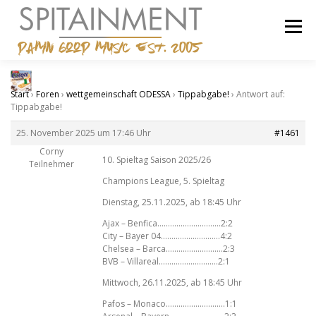
Zum
Inhalt
Menü
springen
STARTSEITE
BANDCAMP
SHOP
IMPRESSUM
Start
›
Foren
›
wettgemeinschaft ODESSA
›
Tippabgabe!
›
Antwort auf:
Tippabgabe!
25. November 2025 um 17:46 Uhr
#1461
Corny
10. Spieltag Saison 2025/26
Teilnehmer
Champions League, 5. Spieltag
Dienstag, 25.11.2025, ab 18:45 Uhr
Ajax – Benfica…………………………2:2
City – Bayer 04……………………….4:2
Chelsea – Barca………………………2:3
BVB – Villareal……………………….2:1
Mittwoch, 26.11.2025, ab 18:45 Uhr
Pafos – Monaco……………………….1:1