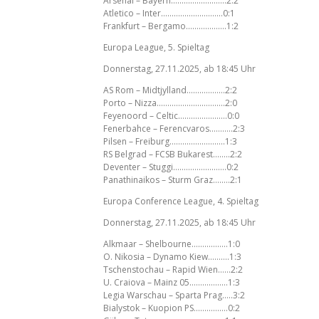
Arsenal – Bayern……………………..2:2
Atletico – Inter………………………..0:1
Frankfurt – Bergamo……………….1:2
Europa League, 5. Spieltag
Donnerstag, 27.11.2025, ab 18:45 Uhr
AS Rom – Midtjylland………………2:2
Porto – Nizza…………………………..2:0
Feyenoord – Celtic…………………..0:0
Fenerbahce – Ferencvaros………..2:3
Pilsen – Freiburg……………………..1:3
RS Belgrad – FCSB Bukarest……..2:2
Deventer – Stuggi…………………….0:2
Panathinaikos – Sturm Graz……..2:1
Europa Conference League, 4. Spieltag
Donnerstag, 27.11.2025, ab 18:45 Uhr
Alkmaar – Shelbourne……………..1:0
O. Nikosia – Dynamo Kiew……….1:3
Tschenstochau – Rapid Wien……2:2
U. Craiova – Mainz 05………………1:3
Legia Warschau – Sparta Prag…..3:2
Bialystok – Kuopion PS…………….0:2