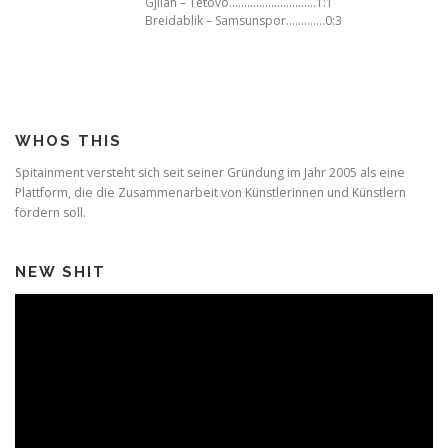
Gjilan – Tetovo………………………..1:1
Breidablik – Samsunspor………….0:3
WHOS THIS
Spitainment versteht sich seit seiner Gründung im Jahr 2005 als eine
Plattform, die die Zusammenarbeit von Künstlerinnen und Künstlern
fördern soll.
NEW SHIT