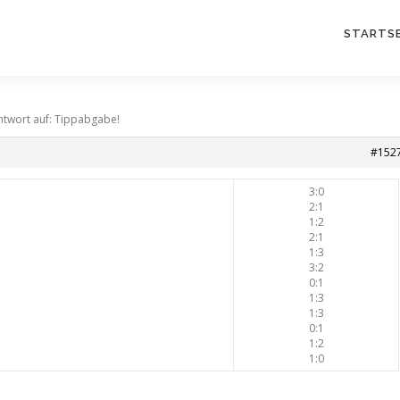
STARTSE
ntwort auf: Tippabgabe!
#152
3:0
2:1
1:2
2:1
1:3
3:2
0:1
1:3
1:3
0:1
1:2
1:0