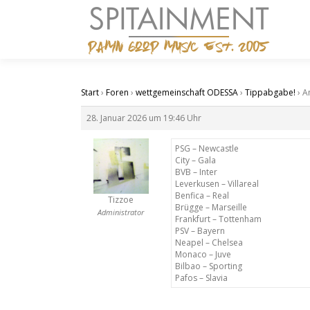
Zum
Inhalt
springen
Start
›
Foren
›
wettgemeinschaft ODESSA
›
Tippabgabe!
›
A
28. Januar 2026 um 19:46 Uhr
PSG – Newcastle
City – Gala
BVB – Inter
Leverkusen – Villareal
Benfica – Real
Tizzoe
Brügge – Marseille
Administrator
Frankfurt – Tottenham
PSV – Bayern
Neapel – Chelsea
Monaco – Juve
Bilbao – Sporting
Pafos – Slavia