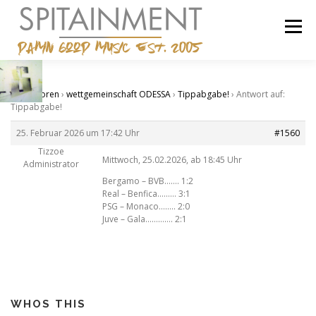
Zum
Inhalt
Menü
springen
STARTSEITE
BANDCAMP
SHOP
IMPRESSUM
Start
›
Foren
›
wettgemeinschaft ODESSA
›
Tippabgabe!
›
Antwort auf:
Tippabgabe!
25. Februar 2026 um 17:42 Uhr
#1560
Tizzoe
Mittwoch, 25.02.2026, ab 18:45 Uhr
Administrator
Bergamo – BVB……. 1:2
Real – Benfica……… 3:1
PSG – Monaco…….. 2:0
Juve – Gala…………. 2:1
WHOS THIS