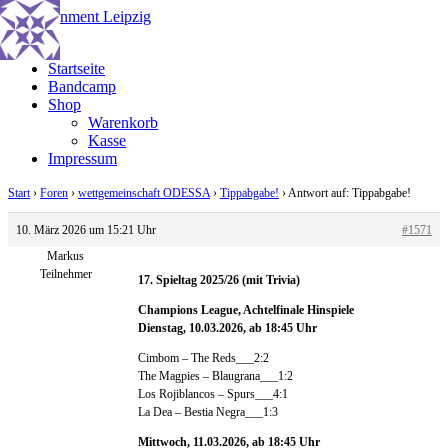
Zum
Inhalt
Menü
springen
Startseite
Bandcamp
Shop
Warenkorb
Kasse
Impressum
Start
›
Foren
›
wettgemeinschaft ODESSA
›
Tippabgabe!
›
Antwort auf: Tippabgabe!
10. März 2026 um 15:21 Uhr
#1571
Markus
Teilnehmer
17. Spieltag 2025/26 (mit Trivia)
Champions League, Achtelfinale Hinspiele
Dienstag, 10.03.2026, ab 18:45 Uhr
Cimbom – The Reds___2:2
The Magpies – Blaugrana___1:2
Los Rojiblancos – Spurs___4:1
La Dea – Bestia Negra___1:3
Mittwoch, 11.03.2026, ab 18:45 Uhr