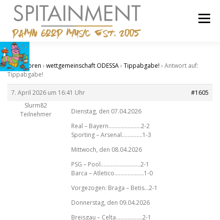
Zum
Inhalt
Menü
springen
STARTSEITE
BANDCAMP
SHOP
IMPRESSUM
Start
›
Foren
›
wettgemeinschaft ODESSA
›
Tippabgabe!
›
Antwort auf:
Tippabgabe!
7. April 2026 um 16:41 Uhr
#1605
Slurm82
Dienstag, den 07.04.2026
Teilnehmer
Real – Bayern………………….2-2
Sporting – Arsenal…………..1-3
Mittwoch, den 08.04.2026
PSG – Pool………………………2-1
Barca – Atletico………………..1-0
Vorgezogen: Braga – Betis…2-1
Donnerstag, den 09.04.2026
Breisgau – Celta………………2-1