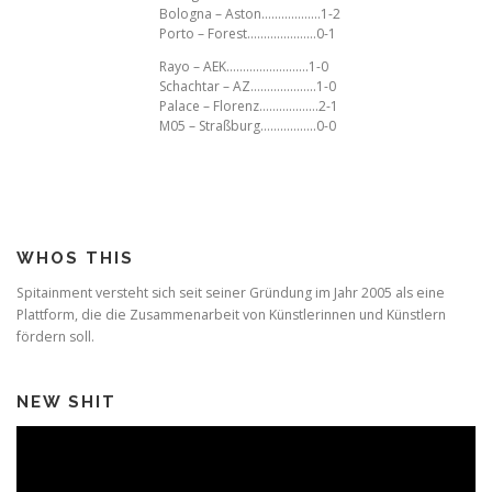
Bologna – Aston………………1-2
Porto – Forest…………………0-1
Rayo – AEK…………………….1-0
Schachtar – AZ………………..1-0
Palace – Florenz………………2-1
M05 – Straßburg……………..0-0
WHOS THIS
Spitainment versteht sich seit seiner Gründung im Jahr 2005 als eine
Plattform, die die Zusammenarbeit von Künstlerinnen und Künstlern
fördern soll.
NEW SHIT