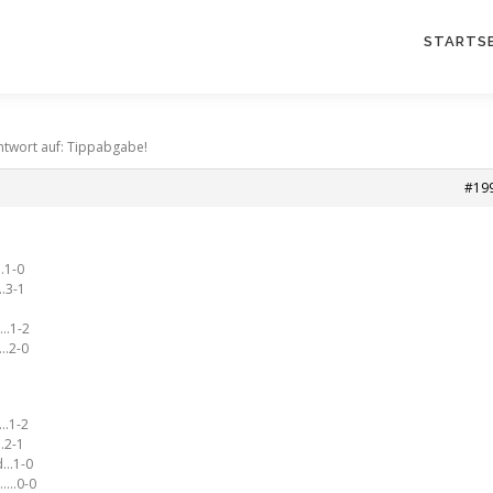
STARTSE
ntwort auf: Tippabgabe!
#19
…1-0
.3-1
….1-2
….2-0
……1-2
.2-1
d…1-0
…….0-0