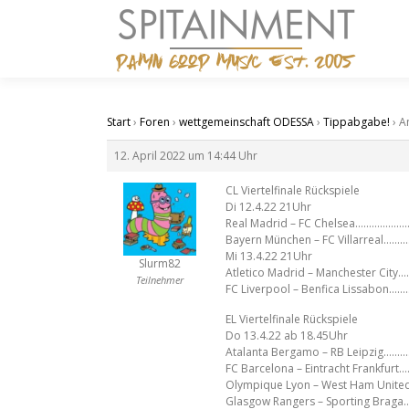
Zum
Inhalt
springen
Start
›
Foren
›
wettgemeinschaft ODESSA
›
Tippabgabe!
›
A
12. April 2022 um 14:44 Uhr
CL Viertelfinale Rückspiele
Di 12.4.22 21Uhr
Real Madrid – FC Chelsea………………
Bayern München – FC Villarreal……….
Mi 13.4.22 21Uhr
Slurm82
Atletico Madrid – Manchester City…
Teilnehmer
FC Liverpool – Benfica Lissabon……
EL Viertelfinale Rückspiele
Do 13.4.22 ab 18.45Uhr
Atalanta Bergamo – RB Leipzig……
FC Barcelona – Eintracht Frankfurt….
Olympique Lyon – West Ham Unite
Glasgow Rangers – Sporting Braga