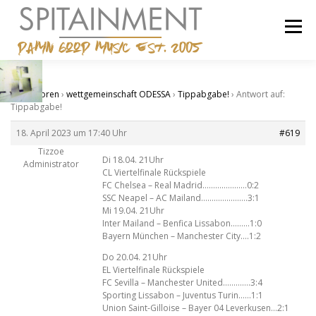
Zum
Inhalt
Menü
springen
STARTSEITE
BANDCAMP
SHOP
IMPRESSUM
Start
›
Foren
›
wettgemeinschaft ODESSA
›
Tippabgabe!
›
Antwort auf:
Tippabgabe!
18. April 2023 um 17:40 Uhr
#619
Tizzoe
Di 18.04. 21Uhr
Administrator
CL Viertelfinale Rückspiele
FC Chelsea – Real Madrid…………………0:2
SSC Neapel – AC Mailand………………….3:1
Mi 19.04. 21Uhr
Inter Mailand – Benfica Lissabon………1:0
Bayern München – Manchester City….1:2
Do 20.04. 21Uhr
EL Viertelfinale Rückspiele
FC Sevilla – Manchester United………….3:4
Sporting Lissabon – Juventus Turin……1:1
Union Saint-Gilloise – Bayer 04 Leverkusen…2:1