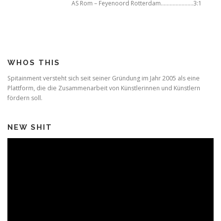
AS Rom – Feyenoord Rotterdam………………….3:1
WHOS THIS
Spitainment versteht sich seit seiner Gründung im Jahr 2005 als eine
Plattform, die die Zusammenarbeit von Künstlerinnen und Künstlern
fördern soll.
NEW SHIT