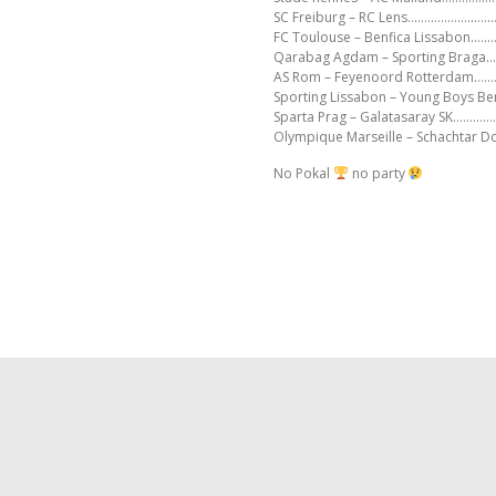
SC Freiburg – RC Lens…………………
FC Toulouse – Benfica Lissabon
Qarabag Agdam – Sporting Brag
AS Rom – Feyenoord Rotterdam…
Sporting Lissabon – Young Boys B
Sparta Prag – Galatasaray SK……
Olympique Marseille – Schachtar 
No Pokal
no party