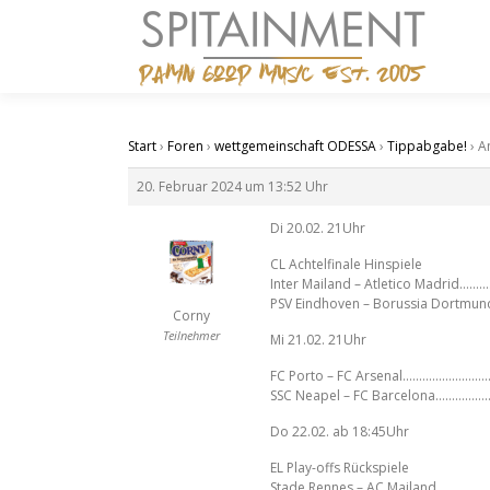
Zum
Inhalt
springen
Start
›
Foren
›
wettgemeinschaft ODESSA
›
Tippabgabe!
›
A
20. Februar 2024 um 13:52 Uhr
Di 20.02. 21Uhr
CL Achtelfinale Hinspiele
Inter Mailand – Atletico Madrid……
PSV Eindhoven – Borussia Dortmu
Corny
Teilnehmer
Mi 21.02. 21Uhr
FC Porto – FC Arsenal…………………
SSC Neapel – FC Barcelona…………
Do 22.02. ab 18:45Uhr
EL Play-offs Rückspiele
Stade Rennes – AC Mailand…………