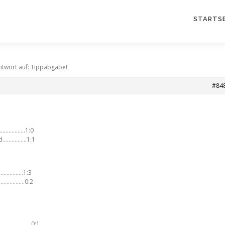
STARTSE
ntwort auf: Tippabgabe!
#84
………………..1:0
nd…………….1:1
…………………1:3
…………………0:2
…………………….0:1