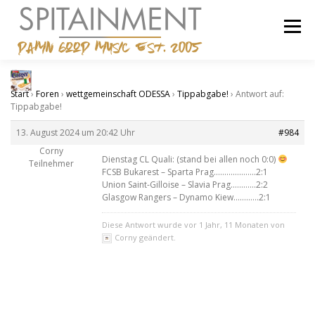
Zum
Inhalt
Menü
springen
STARTSEITE
BANDCAMP
SHOP
IMPRESSUM
Start
›
Foren
›
wettgemeinschaft ODESSA
›
Tippabgabe!
›
Antwort auf:
Tippabgabe!
13. August 2024 um 20:42 Uhr
#984
Corny
Dienstag CL Quali: (stand bei allen noch 0:0)
Teilnehmer
FCSB Bukarest – Sparta Prag………………..2:1
Union Saint-Gilloise – Slavia Prag…………2:2
Glasgow Rangers – Dynamo Kiew…………2:1
Diese Antwort wurde vor 1 Jahr, 11 Monaten von
Corny geändert.