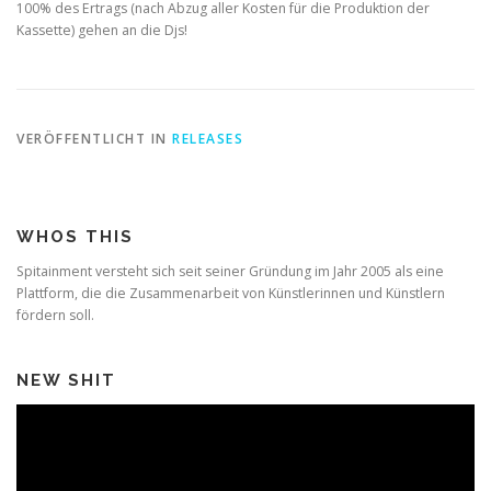
100% des Ertrags (nach Abzug aller Kosten für die Produktion der
Kassette) gehen an die Djs!
VERÖFFENTLICHT IN
RELEASES
WHOS THIS
Spitainment versteht sich seit seiner Gründung im Jahr 2005 als eine
Plattform, die die Zusammenarbeit von Künstlerinnen und Künstlern
fördern soll.
NEW SHIT