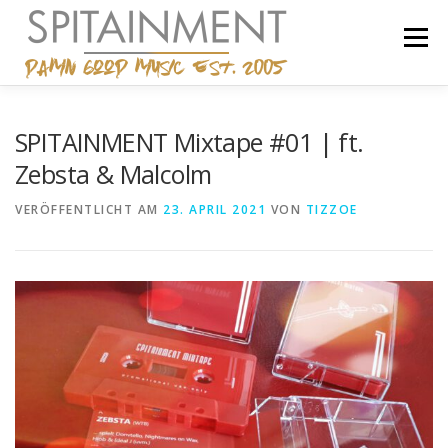
Zum
Inhalt
Menü
springen
STARTSEITE
BANDCAMP
SHOP
IMPRESSUM
SPITAINMENT Mixtape #01 | ft.
Zebsta & Malcolm
VERÖFFENTLICHT AM
23. APRIL 2021
VON
TIZZOE