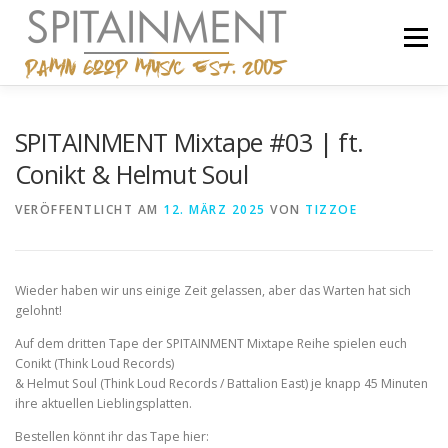
Zum
Inhalt
Menü
springen
STARTSEITE
BANDCAMP
SHOP
IMPRESSUM
SPITAINMENT Mixtape #03 | ft.
Conikt & Helmut Soul
VERÖFFENTLICHT AM
12. MÄRZ 2025
VON
TIZZOE
Wieder haben wir uns einige Zeit gelassen, aber das Warten hat sich
gelohnt!
Auf dem dritten Tape der SPITAINMENT Mixtape Reihe spielen euch
Conikt (Think Loud Records)
& Helmut Soul (Think Loud Records / Battalion East) je knapp 45 Minuten
ihre aktuellen Lieblingsplatten.
Bestellen könnt ihr das Tape hier: