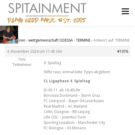
Zum
Inhalt
Menü
springen
STARTSEITE
BANDCAMP
SHOP
IMPRESSUM
Start
›
Foren
›
wettgemeinschaft ODESSA
›
TERMINE
›
Antwort auf: TERMINE
4. November 2024 um 11:45 Uhr
#1076
Toni
9. Spieltag
Teilnehmer
Stifte raus, einmal bitte Tipps abgeben!
CL Ligaphase 4. Spieltag
Di 05.11. ab 18:45Uhr
Borussia Dortmund – Sturm Graz
FC Liverpool – Bayer 04 Leverkusen
Real Madrid – AC Mailand
Celtic Glasgow – RB Leipzig
Lille OSC – Juventus Turin
Sporting Lissabon – Manchester City
FC Bologna – AS Monaco