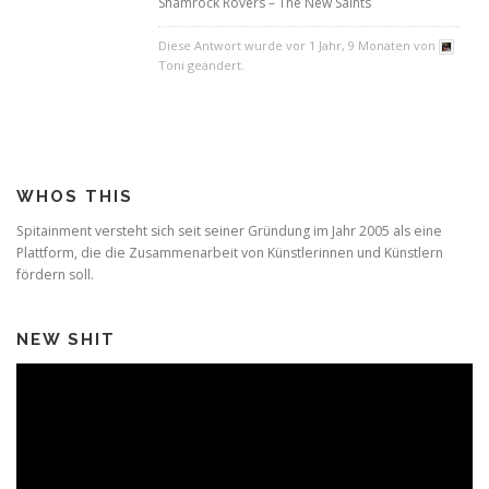
Shamrock Rovers – The New Saints
Diese Antwort wurde vor 1 Jahr, 9 Monaten von
Toni geändert.
WHOS THIS
Spitainment versteht sich seit seiner Gründung im Jahr 2005 als eine
Plattform, die die Zusammenarbeit von Künstlerinnen und Künstlern
fördern soll.
NEW SHIT