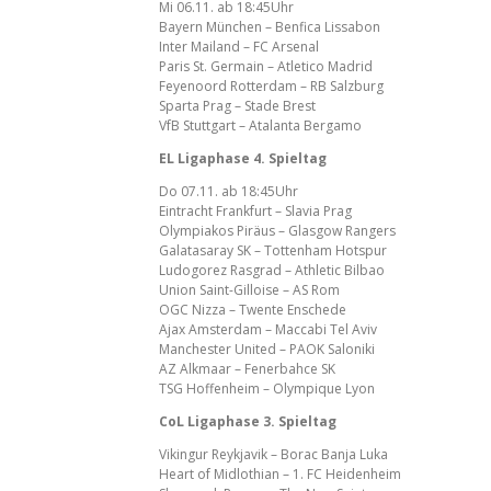
Mi 06.11. ab 18:45Uhr
Bayern München – Benfica Lissabon
Inter Mailand – FC Arsenal
Paris St. Germain – Atletico Madrid
Feyenoord Rotterdam – RB Salzburg
Sparta Prag – Stade Brest
VfB Stuttgart – Atalanta Bergamo
EL Ligaphase 4. Spieltag
Do 07.11. ab 18:45Uhr
Eintracht Frankfurt – Slavia Prag
Olympiakos Piräus – Glasgow Rangers
Galatasaray SK – Tottenham Hotspur
Ludogorez Rasgrad – Athletic Bilbao
Union Saint-Gilloise – AS Rom
OGC Nizza – Twente Enschede
Ajax Amsterdam – Maccabi Tel Aviv
Manchester United – PAOK Saloniki
AZ Alkmaar – Fenerbahce SK
TSG Hoffenheim – Olympique Lyon
CoL Ligaphase 3. Spieltag
Vikingur Reykjavik – Borac Banja Luka
Heart of Midlothian – 1. FC Heidenheim