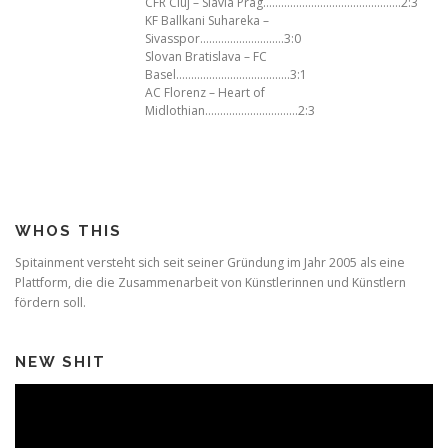
CFR Cluj – Slavia Prag……………………………………….2:3
KF Ballkani Suhareka –
Sivasspor……………………….3:0
Slovan Bratislava – FC
Basel………………………………..3:1
AC Florenz – Heart of
Midlothian………………………….2:3
WHOS THIS
Spitainment versteht sich seit seiner Gründung im Jahr 2005 als eine
Plattform, die die Zusammenarbeit von Künstlerinnen und Künstlern
fördern soll.
NEW SHIT