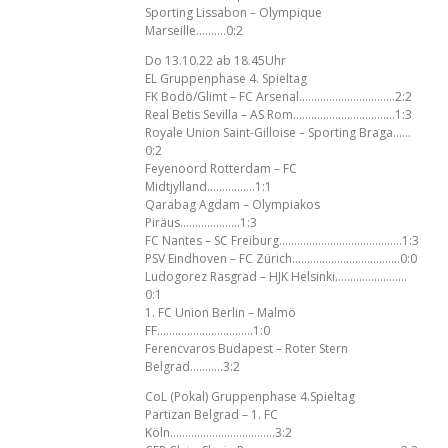
Sporting Lissabon – Olympique
Marseille……….0:2
Do 13.10.22 ab 18.45Uhr
EL Gruppenphase 4. Spieltag
FK Bodö/Glimt – FC Arsenal…………………………..2:2
Real Betis Sevilla – AS Rom…………………………….1:3
Royale Union Saint-Gilloise – Sporting Braga……
0:2
Feyenoord Rotterdam – FC
Midtjylland…………….1:1
Qarabag Agdam – Olympiakos
Piräus………………..1:3
FC Nantes – SC Freiburg…………………………………..1:3
PSV Eindhoven – FC Zürich………………………………0:0
Ludogorez Rasgrad – HJK Helsinki……………………
0:1
1. FC Union Berlin – Malmö
FF…………………………..1:0
Ferencvaros Budapest – Roter Stern
Belgrad………..3:2
CoL (Pokal) Gruppenphase 4.Spieltag
Partizan Belgrad – 1. FC
Köln……………………………..3:2