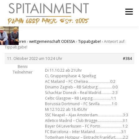
Zum
Inhalt
Menü
springen
STARTSEITE
BANDCAMP
SHOP
IMPRESSUM
Start
›
Foren
›
wettgemeinschaft ODESSA
›
Tippabgabe!
›
Antwort auf:
Tippabgabe!
11. Oktober 2022 um 10:24 Uhr
#384
Benni
Di 11.10.22 ab 21Uhr
Teilnehmer
CL Gruppenphase 4. Spieltag
AC Mailand – FC Chelsea……………………0:2
Dinamo Zagreb – RB Salzburg…………….0:0
Schachtar Donezk – Real Madrid…………2:3
Celtic Glasgow – RB Leipzig………………..1:1
Borussia Dortmund – FC Sevilla………….1:0
Mi 12.10.22 ab 18.45Uhr
SSC Neapel – Ajax Amsterdam………………………3:3
Atletico Madrid – Club Brügge………………………3:1
Bayer 04 Leverkusen – FC Porto……………………1:2
FC Barcelona – Inter Mailand……………………….3:1
Tottenham Hotspur – Eintracht Frankfurt……..2:2