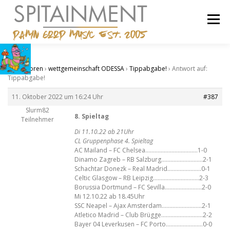
Zum
Inhalt
Menü
springen
STARTSEITE
BANDCAMP
SHOP
IMPRESSUM
Start
›
Foren
›
wettgemeinschaft ODESSA
›
Tippabgabe!
›
Antwort auf:
Tippabgabe!
11. Oktober 2022 um 16:24 Uhr
#387
Slurm82
8. Spieltag
Teilnehmer
Di 11.10.22 ab 21Uhr
CL Gruppenphase 4. Spieltag
AC Mailand – FC Chelsea…………………………….1-0
Dinamo Zagreb – RB Salzburg………………………2-1
Schachtar Donezk – Real Madrid………………….0-1
Celtic Glasgow – RB Leipzig…………………………2-3
Borussia Dortmund – FC Sevilla……………………2-0
Mi 12.10.22 ab 18.45Uhr
SSC Neapel – Ajax Amsterdam……………………..2-1
Atletico Madrid – Club Brügge………………………2-2
Bayer 04 Leverkusen – FC Porto……………………0-0