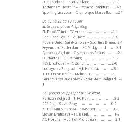
FC Barcelona – Inter Mailand……………………….1-0
Tottenham Hotspur – Eintracht Frankfurt……..3-2
Sporting Lissabon – Olympique Marseille………2-1
Do 13.10.22 ab 18.45Uhr
EL Gruppenphase 4. Spieltag
FK Bodö/Glimt – FC Arsenal………………………..1-1
Real Betis Sevilla – AS Rom………………………….1-0
Royale Union Saint-Gilloise – Sporting Braga…2-1
Feyenoord Rotterdam – FC Midtjylland…………3-1
Qarabag Agdam – Olympiakos Piräus……………2-1
FC Nantes – SC Freiburg………………………………1-2
PSV Eindhoven – FC Zürich…………………………2-0
Ludogorez Rasgrad – HJK Helsinki………………3-1
1. FC Union Berlin – Malmö FF……………………2-1
Ferencvaros Budapest – Roter Stern Belgrad…2-
1
CoL (Pokal) Gruppenphase 4.Spieltag
Partizan Belgrad – 1. FC Köln……………………….3-2
CFR Cluj – Slavia Prag…………………………………0-0
KF Ballkani Suhareka – Sivasspor…………………0-0
Slovan Bratislava – FC Basel…………………………1-2
AC Florenz – Heart of Midlothian………………….2-1