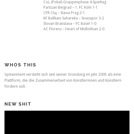
CoL (Pokal) Gruppenphase 4.Spieltag
Partizan Belgrad – 1. FC Köln 1-1
CFR Cluj – Slavia Prag 2-1
KF Ballkani Suhareka – Sivasspor 3-2
Slovan Bratislava – FC Basel 1-0
AC Florenz – Heart of Midlothian 2-0
WHOS THIS
Spitainment versteht sich seit seiner Gründung im Jahr 2005 als eine
Plattform, die die Zusammenarbeit von Künstlerinnen und Künstlern
fördern soll.
NEW SHIT