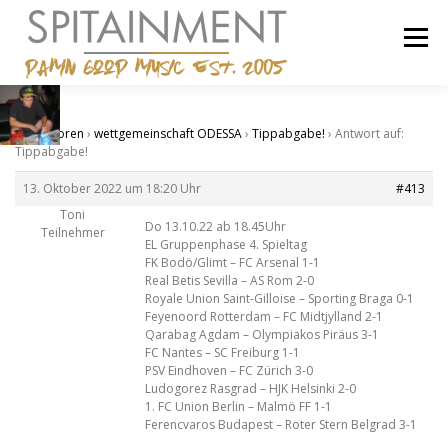
Zum
Inhalt
Menü
springen
STARTSEITE
BANDCAMP
SHOP
IMPRESSUM
Start
›
Foren
›
wettgemeinschaft ODESSA
›
Tippabgabe!
›
Antwort auf:
Tippabgabe!
13. Oktober 2022 um 18:20 Uhr
#413
Toni
Do 13.10.22 ab 18.45Uhr
Teilnehmer
EL Gruppenphase 4. Spieltag
FK Bodö/Glimt – FC Arsenal 1-1
Real Betis Sevilla – AS Rom 2-0
Royale Union Saint-Gilloise – Sporting Braga 0-1
Feyenoord Rotterdam – FC Midtjylland 2-1
Qarabag Agdam – Olympiakos Piräus 3-1
FC Nantes – SC Freiburg 1-1
PSV Eindhoven – FC Zürich 3-0
Ludogorez Rasgrad – HJK Helsinki 2-0
1. FC Union Berlin – Malmö FF 1-1
Ferencvaros Budapest – Roter Stern Belgrad 3-1