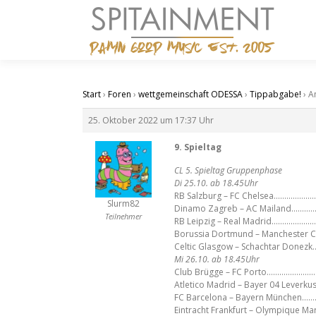
Zum
Inhalt
springen
Start
›
Foren
›
wettgemeinschaft ODESSA
›
Tippabgabe!
›
A
25. Oktober 2022 um 17:37 Uhr
9. Spieltag
CL 5. Spieltag Gruppenphase
Di 25.10. ab 18.45Uhr
RB Salzburg – FC Chelsea………………
Slurm82
Dinamo Zagreb – AC Mailand………
Teilnehmer
RB Leipzig – Real Madrid………………
Borussia Dortmund – Manchester C
Celtic Glasgow – Schachtar Donez
Mi 26.10. ab 18.45Uhr
Club Brügge – FC Porto……………………
Atletico Madrid – Bayer 04 Leverk
FC Barcelona – Bayern München…
Eintracht Frankfurt – Olympique Ma