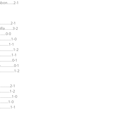
sabon…….2-1
…………….2-1
villa………3-2
…….0-0
a…………..1-0
……………1-1
am……………1-2
……………….1-1
…………..0-1
co……………0-1
r……………..1-2
…………….2-1
…………..1-2
………………1-0
…………1-0
…………..1-1