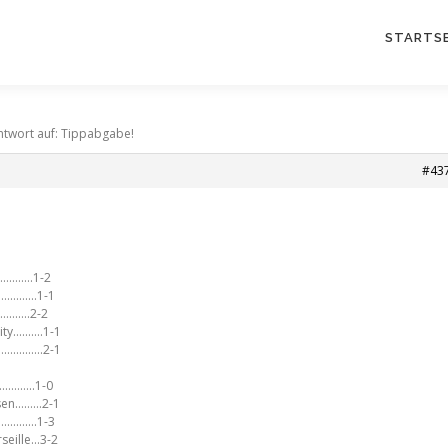
STARTSE
ntwort auf: Tippabgabe!
#43
………….1-2
……………1-1
………….2-2
ity……….1-1
k…………….2-1
………..1-0
usen………2-1
…………….1-3
rseille…3-2