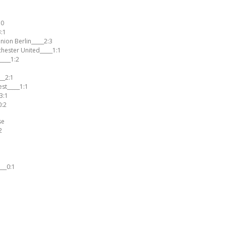
:0
3:1
Union Berlin_____2:3
hester United_____1:1
____1:2
__2:1
st_____1:1
3:1
0:2
se
2
___0:1