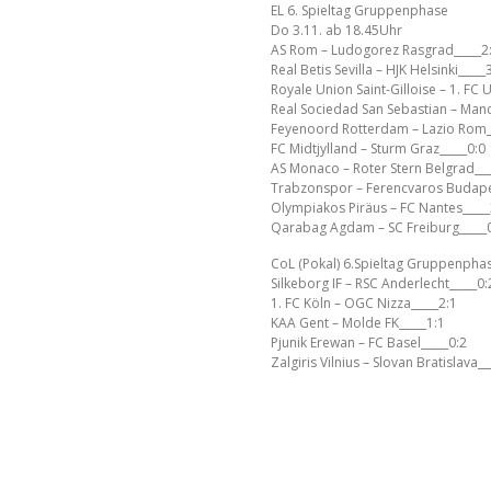
EL 6. Spieltag Gruppenphase
Do 3.11. ab 18.45Uhr
AS Rom – Ludogorez Rasgrad_____2
Real Betis Sevilla – HJK Helsinki_____
Royale Union Saint-Gilloise – 1. FC 
Real Sociedad San Sebastian – Manc
Feyenoord Rotterdam – Lazio Rom_
FC Midtjylland – Sturm Graz_____0:0
AS Monaco – Roter Stern Belgrad___
Trabzonspor – Ferencvaros Budape
Olympiakos Piräus – FC Nantes_____
Qarabag Agdam – SC Freiburg_____
CoL (Pokal) 6.Spieltag Gruppenpha
Silkeborg IF – RSC Anderlecht_____0:
1. FC Köln – OGC Nizza_____2:1
KAA Gent – Molde FK_____1:1
Pjunik Erewan – FC Basel_____0:2
Zalgiris Vilnius – Slovan Bratislava__