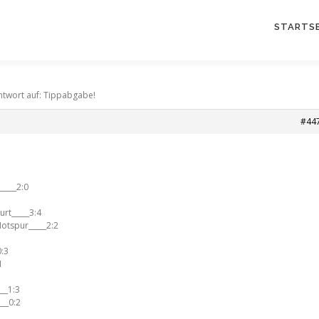
STARTSE
ntwort auf: Tippabgabe!
#44
____2:0
urt_____3:4
otspur_____2:2
0:3
1
___1:3
___0:2