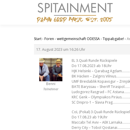
Zum
Inhalt
springen
Start
›
Foren
›
wettgemeinschaft ODESSA
›
Tippabgabe!
›
A
17. August 2023 um 16:26 Uhr
EL 3.Quali Runde Rückspiele
Do 17.08.2023 ab 18Uhr
HJK Helsinki – Qarabag Agdam……
BK Häcken – Zalgiris Vilnius………
UMF Breidablik Kopavogur – Zrinjs
Benni
BATE Baryssau – Sheriff Tiraspo
Teilnehmer
Ludogorez Rasgrad – FC Astana
KRC Genk – Olympiakos Piräus…
SC Dnipro-1 – Slavia Prag……………
CoL (Pokal) 3.Quali Runde Rückspie
Do 17.08.23 ab 19Uhr
Maccabi Tel Aviv – AEK Larnaka
Derry City – Tobol Qostanai……