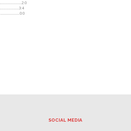
va…………………………2:0
……………………..3:4
………………………0:0
SOCIAL MEDIA