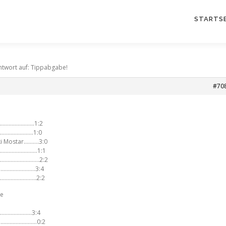
STARTSE
ntwort auf: Tippabgabe!
#70
……………………..1:2
………………………..1:0
ki Mostar……….3:0
l………………………….1:1
……………………………2:2
…………………………3:4
………………………..2:2
le
…………………………3:4
……………………………0:2