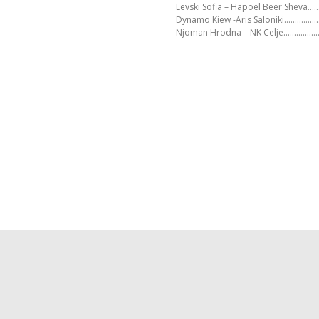
Levski Sofia – Hapoel Beer She
Dynamo Kiew -Aris Saloniki…………
Njoman Hrodna – NK Celje…………