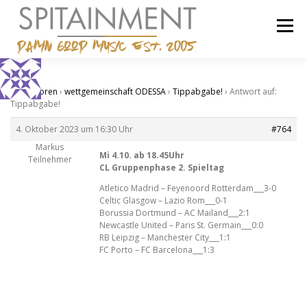
Zum
Inhalt
Menü
springen
STARTSEITE
BANDCAMP
SHOP
IMPRESSUM
Start
›
Foren
›
wettgemeinschaft ODESSA
›
Tippabgabe!
›
Antwort auf:
Tippabgabe!
4. Oktober 2023 um 16:30 Uhr
#764
Markus
Mi 4.10. ab 18.45Uhr
Teilnehmer
CL Gruppenphase 2. Spieltag
Atletico Madrid – Feyenoord Rotterdam___3-0
Celtic Glasgow – Lazio Rom___0-1
Borussia Dortmund – AC Mailand___2:1
Newcastle United – Paris St. Germain___0:0
RB Leipzig – Manchester City___1:1
FC Porto – FC Barcelona___1:3