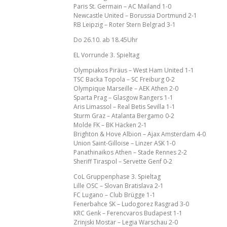
Paris St. Germain – AC Mailand 1-0
Newcastle United – Borussia Dortmund 2-1
RB Leipzig – Roter Stern Belgrad 3-1
Do 26.10. ab 18.45Uhr
EL Vorrunde 3. Spieltag
Olympiakos Piräus – West Ham United 1-1
TSC Backa Topola – SC Freiburg 0-2
Olympique Marseille – AEK Athen 2-0
Sparta Prag – Glasgow Rangers 1-1
Aris Limassol – Real Betis Sevilla 1-1
Sturm Graz – Atalanta Bergamo 0-2
Molde FK – BK Häcken 2-1
Brighton & Hove Albion – Ajax Amsterdam 4-0
Union Saint-Gilloise – Linzer ASK 1-0
Panathinaikos Athen – Stade Rennes 2-2
Sheriff Tiraspol – Servette Genf 0-2
CoL Gruppenphase 3. Spieltag
Lille OSC – Slovan Bratislava 2-1
FC Lugano – Club Brügge 1-1
Fenerbahce SK – Ludogorez Rasgrad 3-0
KRC Genk – Ferencvaros Budapest 1-1
Zrinjski Mostar – Legia Warschau 2-0