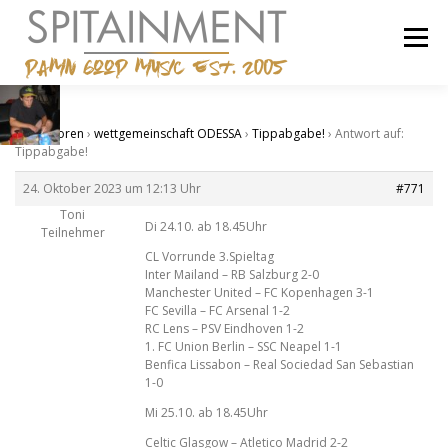
Zum
Inhalt
Menü
springen
STARTSEITE
BANDCAMP
SHOP
IMPRESSUM
Start
›
Foren
›
wettgemeinschaft ODESSA
›
Tippabgabe!
›
Antwort auf:
Tippabgabe!
24. Oktober 2023 um 12:13 Uhr
#771
Toni
Di 24.10. ab 18.45Uhr
Teilnehmer
CL Vorrunde 3.Spieltag
Inter Mailand – RB Salzburg 2-0
Manchester United – FC Kopenhagen 3-1
FC Sevilla – FC Arsenal 1-2
RC Lens – PSV Eindhoven 1-2
1. FC Union Berlin – SSC Neapel 1-1
Benfica Lissabon – Real Sociedad San Sebastian
1-0
Mi 25.10. ab 18.45Uhr
Celtic Glasgow – Atletico Madrid 2-2