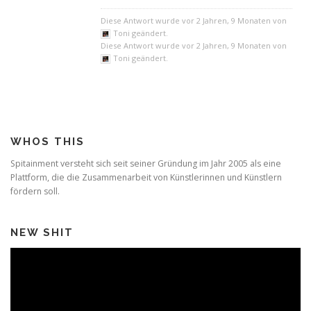
Diese Antwort wurde vor 2 Jahren, 9 Monaten von
Toni geändert.
Diese Antwort wurde vor 2 Jahren, 9 Monaten von
Toni geändert.
WHOS THIS
Spitainment versteht sich seit seiner Gründung im Jahr 2005 als eine
Plattform, die die Zusammenarbeit von Künstlerinnen und Künstlern
fördern soll.
NEW SHIT