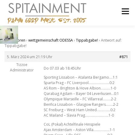
Zum
Inhalt
Menü
springen
STARTSEITE
BANDCAMP
SHOP
IMPRESSUM
Start
›
Foren
›
wettgemeinschaft ODESSA
›
Tippabgabe!
›
Antwort auf:
Tippabgabe!
5. März 2024 um 21:19 Uhr
#871
Tizzoe
Do 07.03 ab 18:45Uhr
Administrator
Sporting Lissabon – Atalanta Bergamo….1:1
Sparta Prag – FC Liverpool…………………..0:2
AS Rom – Brighton & Hove Albion………..1-0
Qarabag Agdam – Bayer 04 Leverkusen…0:1
Olympique Marseille – FC Villarreal………2-2
Benfica Lissabon – Glasgow Rangers……..2-2
SC Freiburg – West Ham United……………0:2
AC Mailand – Slavia Prag……………………..1-0
CoL (Pokal) Achtelfinale Hinspiele
Ajax Amsterdam – Aston Villa………………1-1