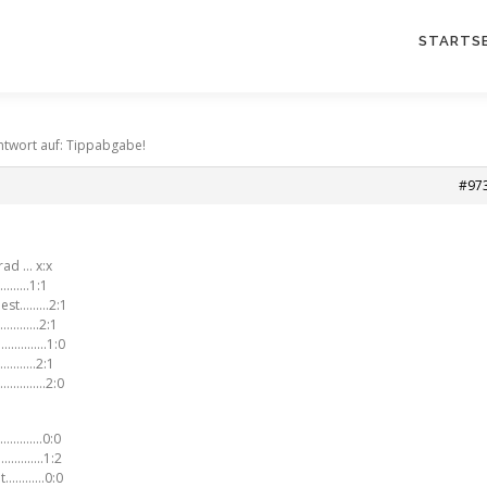
STARTSE
ntwort auf: Tippabgabe!
#97
ad … x:x
……….1:1
apest………2:1
…………..2:1
…………….1:0
……………2:1
……………….2:0
……………….0:0
……………..1:2
imt…………0:0