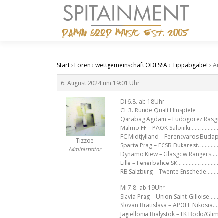
Zum
Inhalt
springen
Start
›
Foren
›
wettgemeinschaft ODESSA
›
Tippabgabe!
›
A
6. August 2024 um 19:01 Uhr
Di 6.8. ab 18Uhr
CL 3. Runde Quali Hinspiele
Qarabag Agdam – Ludogorez Rasgr
Malmö FF – PAOK Saloniki………………
FC Midtjylland – Ferencvaros Bud
Tizzoe
Sparta Prag – FCSB Bukarest…………
Administrator
Dynamo Kiew – Glasgow Rangers…
Lille – Fenerbahce SK……………………
RB Salzburg – Twente Enschede…
Mi 7.8. ab 19Uhr
Slavia Prag – Union Saint-Gilloise
Slovan Bratislava – APOEL Nikosia
Jagiellonia Bialystok – FK Bodö/Gl