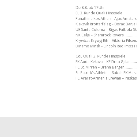
Do 8.8. ab 17Uhr
EL 3. Runde Quali Hinspiele
Panathinaikos Athen – Ajax Amst
Klaksvik Itrottarfelag – Borac Ban
UE Santa Coloma – Rigas Futbola
NK Celje – Shamrock Rovers………
Krywbas Krywyj Rih – Viktoria Pil
Dinamo Minsk – Lincoln Red Imps 
CoL Quali 3. Runde Hinspiele
FK Auda Kekava – KF Drita Gjila
FC St. Mirren – Brann Bergen……
St. Patrick’s Athletic – Sabah FK 
FC Ararat-Armenia Erewan – Puska