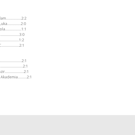
erdam……………..2:2
ja Luka……………2:0
 Skola………………1:1
………………………3:0
sen………………….1:2
FC………………..2:1
n………………………….2:1
……………………………2:1
Masazir…………………2:1
s Akademia……….2:1