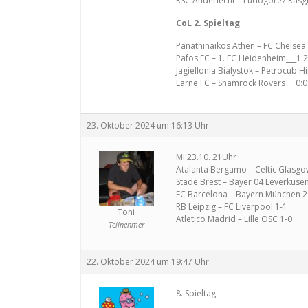
RSC Anderlecht – Ludogorez Rasg
CoL 2. Spieltag
Panathinaikos Athen – FC Chelsea_
Pafos FC – 1. FC Heidenheim___1:2
Jagiellonia Bialystok – Petrocub Hi
Larne FC – Shamrock Rovers___0:0
23. Oktober 2024 um 16:13 Uhr
Mi 23.10. 21Uhr
Atalanta Bergamo – Celtic Glasgo
Stade Brest – Bayer 04 Leverkusen
FC Barcelona – Bayern München 2
RB Leipzig – FC Liverpool 1-1
Toni
Atletico Madrid – Lille OSC 1-0
Teilnehmer
22. Oktober 2024 um 19:47 Uhr
8. Spieltag