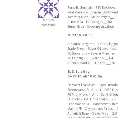
Paris St. Germain – PSV Eindhoven
Real Madrid – Borussia Dortmund
Juventus Turin – VfB Stuttgart___3:
Markus
Aston Villa – FC Bologna___3:0
Teilnehmer
Sturm Graz – Sporting Lissabon___
Mi 23.10. 21Uhr
Atalanta Bergamo – Celtic Glasgo
Stade Brest – Bayer 04 Leverkusen
FC Barcelona – Bayern München__
RB Leipzig – FC Liverpool___1:4
Atletico Madrid – Lille OSC___0:0
EL 3. Spieltag
Do 24.10. ab 18:45Uhr
Eintracht Frankfurt – Rigas Futbola
Ferencvaros Budapest – OGC Nizz
FC Midtjylland – Union Saint-Gilloi
FC Porto – TSG Hoffenheim___2:0
Fenerbahce SK – Manchester Unite
Malmö FF – Olympiakos Piräus___0
Athletic Bilbao – Slavia Prag___2:0