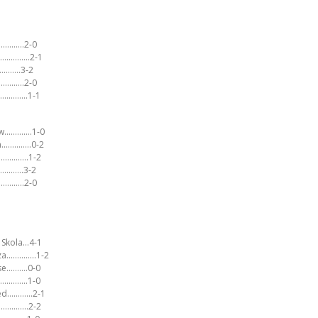
en…………2-0
d…………..2-1
…………..3-2
……………2-0
………………1-1
gow………….1-0
en…………..0-2
……………..1-2
………….3-2
…………..2-0
a Skola…4-1
za…………..1-2
oise……….0-0
…………..1-0
ted…………2-1
……………..2-2