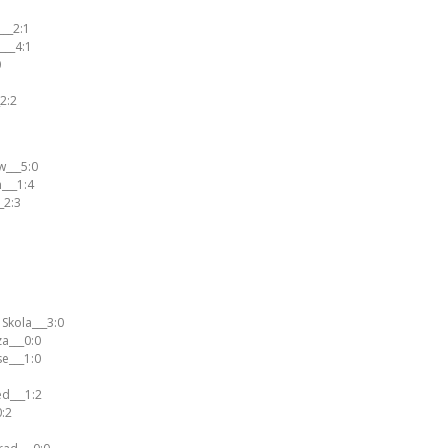
___2:1
___4:1
0
2:2
w___5:0
___1:4
_2:3
 Skola___3:0
a___0:0
se___1:0
d___1:2
:2