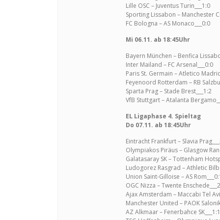
Lille OSC – Juventus Turin___1:0
Sporting Lissabon – Manchester Ci
FC Bologna – AS Monaco___0:0
Mi 06.11. ab 18:45Uhr
Bayern München – Benfica Lissabo
Inter Mailand – FC Arsenal___0:0
Paris St. Germain – Atletico Madri
Feyenoord Rotterdam – RB Salzbu
Sparta Prag – Stade Brest___1:2
VfB Stuttgart – Atalanta Bergamo_
EL Ligaphase 4. Spieltag
Do 07.11. ab 18:45Uhr
Eintracht Frankfurt – Slavia Prag___
Olympiakos Piräus – Glasgow Ran
Galatasaray SK – Tottenham Hotsp
Ludogorez Rasgrad – Athletic Bilb
Union Saint-Gilloise – AS Rom___0:
OGC Nizza – Twente Enschede___2
Ajax Amsterdam – Maccabi Tel Avi
Manchester United – PAOK Salonik
AZ Alkmaar – Fenerbahce SK___1: