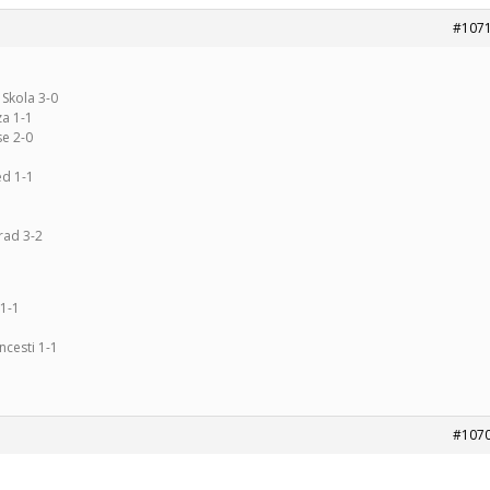
#107
 Skola 3-0
a 1-1
se 2-0
ed 1-1
1
rad 3-2
 1-1
ncesti 1-1
#107