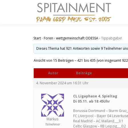
Zum
Inhalt
springen
Start
›
Foren
›
wettgemeinschaft ODESSA
›
Tippabgabe!
Dieses Thema hat 921 Antworten sowie 9 Teilnehmer un
Ansicht von 15 Beiträgen – 421 bis 435 (von insgesamt 922
Autor
Beiträge
4. November 2024 um 16:31 Uhr
CL Ligaphase 4. Spieltag
Di 05.11. ab 18:45Uhr
Borussia Dortmund – Sturm Graz_
FC Liverpool – Bayer 04 Leverkuse
Markus
Real Madrid – AC Mailand___3:1
Teilnehmer
Celtic Glasgow – RB Leipzig___0:2