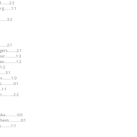
rid………2:2
rg……..1:1
……….3:2
………….2:1
ngers……….2:1
spur…………1:3
lbao………….1:2
1:2
…….3:1
iv……….1:0
ki………….0:1
…1:1
on………….2:2
 Luka………….0:0
denheim………….0:1
s………..1:1