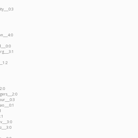
ty___0:3
n___4:0
d___0:0
rg___3:1
__1:2
2:0
gers___2:0
ur___0:3
ao___0:1
1
:1
v___3:0
i___3:0
1