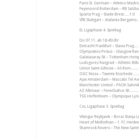
Paris St. Germain – Atletico Mad
Feyenoord Rotterdam – RB Salzbu
Sparta Prag – Stade Brest……1:0
VfB Stuttgart – Atalanta Bergamo
EL Ligaphase 4. Spieltag
Do 07.11. ab 18:45Uhr
Eintracht Frankfurt – Slavia Prag
Olympiakos Piräus – Glasgow Ra
Galatasaray SK – Tottenham Hot
Ludogorez Rasgrad – Athletic Bi
Union Saint-Gilloise – AS Rom………
OGC Nizza – Twente Enschede……
Ajax Amsterdam – Maccabi Tel Av
Manchester United – PAOK Saloni
AZ Alkmaar – Fenerbahce SK………
TSG Hoffenheim – Olympique Ly
CoL Ligaphase 3. Spieltag
Vikingur Reykjavik – Borac Banja
Heart of Midlothian – 1. FC Hei
Shamrock Rovers – The New Saint