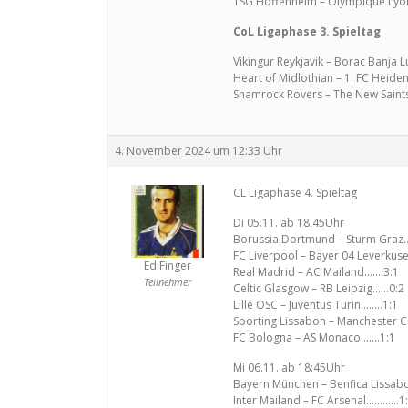
TSG Hoffenheim – Olympique Lyon
CoL Ligaphase 3. Spieltag
Vikingur Reykjavik – Borac Banja L
Heart of Midlothian – 1. FC Heide
Shamrock Rovers – The New Saints
4. November 2024 um 12:33 Uhr
CL Ligaphase 4. Spieltag
Di 05.11. ab 18:45Uhr
Borussia Dortmund – Sturm Gra
FC Liverpool – Bayer 04 Leverku
EdiFinger
Real Madrid – AC Mailand…….3:1
Teilnehmer
Celtic Glasgow – RB Leipzig……0:2
Lille OSC – Juventus Turin……..1:1
Sporting Lissabon – Manchester 
FC Bologna – AS Monaco…….1:1
Mi 06.11. ab 18:45Uhr
Bayern München – Benfica Lissab
Inter Mailand – FC Arsenal…………1