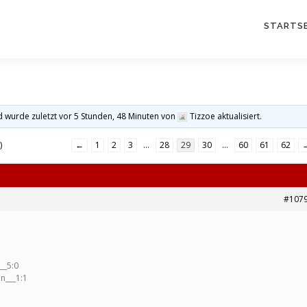
STARTSE
d wurde zuletzt
vor 5 Stunden, 48 Minuten
von
Tizzoe aktualisiert.
)
←
1
2
3
…
28
29
30
…
60
61
62
#107
__5:0
n___1:1