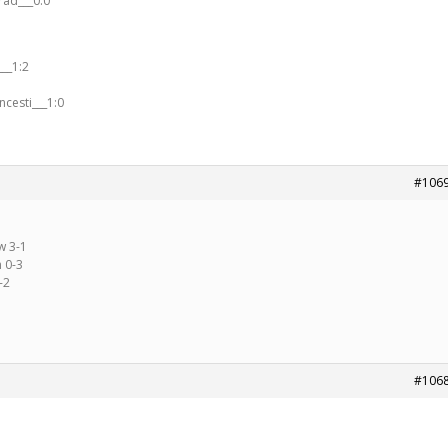
rad___0:0
__1:2
ncesti___1:0
#106
w 3-1
 0-3
-2
#106