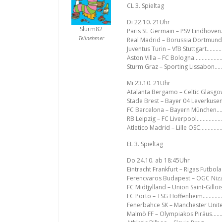
CL 3. Spieltag
Di 22.10. 21Uhr
Slurm82
Paris St. Germain – PSV Eindhov
Teilnehmer
Real Madrid – Borussia Dortmun
Juventus Turin – VfB Stuttgart……
Aston Villa – FC Bologna……………
Sturm Graz – Sporting Lissabon
Mi 23.10. 21Uhr
Atalanta Bergamo – Celtic Glas
Stade Brest – Bayer 04 Leverkus
FC Barcelona – Bayern München
RB Leipzig – FC Liverpool……………
Atletico Madrid – Lille OSC…………
EL 3. Spieltag
Do 24.10. ab 18:45Uhr
Eintracht Frankfurt – Rigas Futbol
Ferencvaros Budapest – OGC Niz
FC Midtjylland – Union Saint-Gill
FC Porto – TSG Hoffenheim…………
Fenerbahce SK – Manchester Uni
Malmö FF – Olympiakos Piräus…