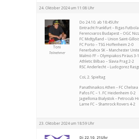
24. Oktober 2024 um 11:08 Uhr
Do 24.10. ab 18:45Uhr
Eintracht Frankfurt – Rigas Futbola
Ferencvaros Budapest – OGC Nizz
FC Midtjylland – Union Saint-Gilloi
FC Porto – TSG Hoffenheim 2-0
Toni
Fenerbahce SK – Manchester Unit
Teilnehmer
Malmö FF – Olympiakos Piräus 3-
Athletic Bilbao – Slavia Prag 2-2
RSC Anderlecht – Ludogorez Rasg
CoL 2. Spieltag
Panathinaikos Athen – FC Chelsea
Pafos FC – 1. FC Heidenheim 0-2
Jagiellonia Bialystok – Petrocub Hi
Larne FC – Shamrock Rovers 4-2
23. Oktober 2024 um 18:59 Uhr
Di 22.10. 21Uhr