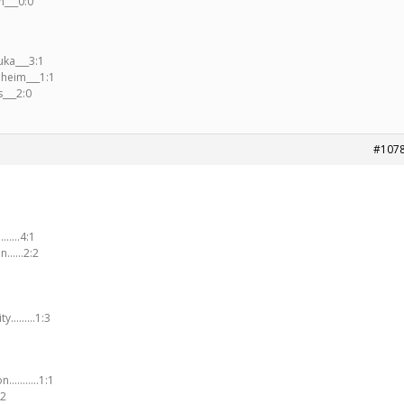
___0:0
uka___3:1
nheim___1:1
___2:0
#107
z………4:1
sen……2:2
City………1:3
on………..1:1
:2