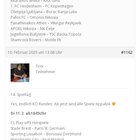
Real Betis Sevilla – KAA Gent
1. FC Heidenheim – FC Kopenhagen
Olimpija Ljubljana – Borac Banja Luka
Pafos FC – Omonia Nikosia
Panathinaikos Athen – Vikingur Reykjavik
APOEL Nikosia – NK Celje
Jagiellonia Bialystok – TSC Backa Topola
Shamrock Rovers – Molde FK
10. Februar 2025 um 13:08 Uhr
#1162
Toni
Teilnehmer
14. Spieltag
Yes, endlich KO Runden. Ab jetzt sind alle Spiele tippable
Di 11.2. ab1845Uhr
CL Play-offs Hinspiele
Stade Brest – Paris St. Germain
Sporting Lissabon – Borussia Dortmund
Manchester City – Real Madrid