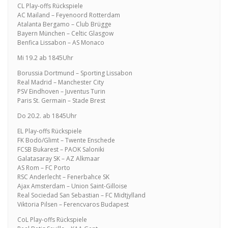
CL Play-offs Rückspiele
AC Mailand – Feyenoord Rotterdam
Atalanta Bergamo – Club Brügge
Bayern München – Celtic Glasgow
Benfica Lissabon – AS Monaco
Mi 19.2 ab 1845Uhr
Borussia Dortmund – Sporting Lissabon
Real Madrid – Manchester City
PSV Eindhoven – Juventus Turin
Paris St. Germain – Stade Brest
Do 20.2. ab 1845Uhr
EL Play-offs Rückspiele
FK Bodö/Glimt – Twente Enschede
FCSB Bukarest – PAOK Saloniki
Galatasaray SK – AZ Alkmaar
AS Rom – FC Porto
RSC Anderlecht – Fenerbahce SK
Ajax Amsterdam – Union Saint-Gilloise
Real Sociedad San Sebastian – FC Midtjylland
Viktoria Pilsen – Ferencvaros Budapest
CoL Play-offs Rückspiele