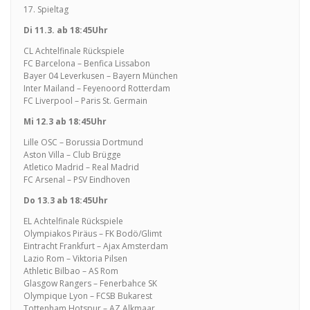
17. Spieltag
Di 11.3. ab 18:45Uhr
CL Achtelfinale Rückspiele
FC Barcelona – Benfica Lissabon
Bayer 04 Leverkusen – Bayern München
Inter Mailand – Feyenoord Rotterdam
FC Liverpool – Paris St. Germain
Mi 12.3 ab 18:45Uhr
Lille OSC – Borussia Dortmund
Aston Villa – Club Brügge
Atletico Madrid – Real Madrid
FC Arsenal – PSV Eindhoven
Do 13.3 ab 18:45Uhr
EL Achtelfinale Rückspiele
Olympiakos Piräus – FK Bodö/Glimt
Eintracht Frankfurt – Ajax Amsterdam
Lazio Rom – Viktoria Pilsen
Athletic Bilbao – AS Rom
Glasgow Rangers – Fenerbahce SK
Olympique Lyon – FCSB Bukarest
Tottenham Hotspur – AZ Alkmaar