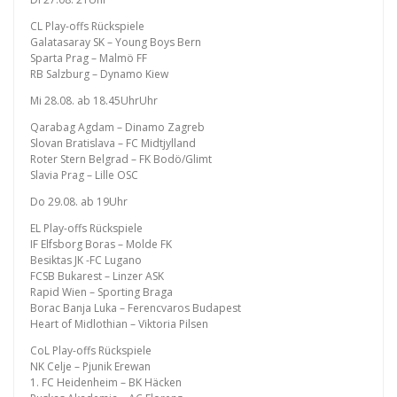
CL Play-offs Rückspiele
Galatasaray SK – Young Boys Bern
Sparta Prag – Malmö FF
RB Salzburg – Dynamo Kiew
Mi 28.08. ab 18.45UhrUhr
Qarabag Agdam – Dinamo Zagreb
Slovan Bratislava – FC Midtjylland
Roter Stern Belgrad – FK Bodö/Glimt
Slavia Prag – Lille OSC
Do 29.08. ab 19Uhr
EL Play-offs Rückspiele
IF Elfsborg Boras – Molde FK
Besiktas JK -FC Lugano
FCSB Bukarest – Linzer ASK
Rapid Wien – Sporting Braga
Borac Banja Luka – Ferencvaros Budapest
Heart of Midlothian – Viktoria Pilsen
CoL Play-offs Rückspiele
NK Celje – Pjunik Erewan
1. FC Heidenheim – BK Häcken