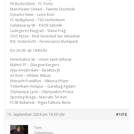
FK Bodö/Glimt – FC Porto
Manchester United – Twente Enschede
Dynamo Kiew – Lazio Rom
FC Midtjylland – TSG Hoffenheim
Galatasaray SK – PAOK Saloniki
Ludogorez Rasgrad – Slavia Prag
OGC Nizza – Real Sociedad San Sebastian
RSC Anderlecht – Ferencvaros Budapest
Do 26.09. ab 1845Uhr
Fenerbahce SK – Union Saint-Gilloise
Malmö FF – Glasgow Rangers
Ajax Amsterdam – Besiktas JK
AS Rom – Athletic Bilbao
Eintracht Frankfurt – Viktoria Pilsen
Tottenham Hotspur – Qarabag Agdam
Olympique Lyon – Olympiakos Piräus
Sporting Braga – Maccabi Tel Aviv
FCSB Bukarest – Rigas Futbola Skola
15. September 2024 um 19:39 Uhr
#1018
Toni
Teilnehmer