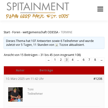
Zum
Inhalt
Menü
springen
STARTSEITE
BANDCAMP
SHOP
IMPRESSUM
Start
›
Foren
›
wettgemeinschaft ODESSA
›
TERMINE
Dieses Thema hat 107 Antworten sowie 6 Teilnehmer und wurde
zuletzt
vor 5 Tagen, 11 Stunden
von
Tizzoe aktualisiert.
Ansicht von 15 Beiträgen – 31 bis 45 (von insgesamt 108)
←
1
2
3
4
…
6
7
8
→
Autor
Beiträge
10. März 2025 um 11:42 Uhr
#1208
Toni
Teilnehmer