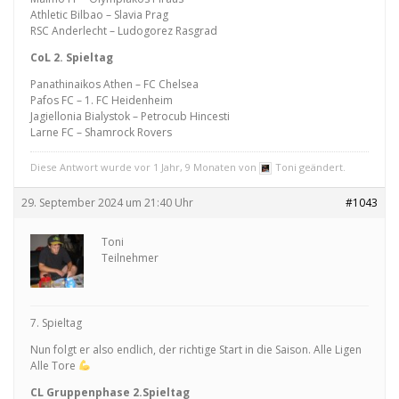
Athletic Bilbao – Slavia Prag
RSC Anderlecht – Ludogorez Rasgrad
CoL 2. Spieltag
Panathinaikos Athen – FC Chelsea
Pafos FC – 1. FC Heidenheim
Jagiellonia Bialystok – Petrocub Hincesti
Larne FC – Shamrock Rovers
Diese Antwort wurde vor 1 Jahr, 9 Monaten von
Toni geändert.
29. September 2024 um 21:40 Uhr
#1043
Toni
Teilnehmer
7. Spieltag
Nun folgt er also endlich, der richtige Start in die Saison. Alle Ligen
Alle Tore
CL Gruppenphase 2.Spieltag