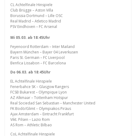
CL Achtelfinale Hinspiele
Club Brügge – Aston Villa
Borussia Dortmund – Lille OSC
Real Madrid – Atletico Madrid
PSV Eindhoven – FC Arsenal
Mi 05.03. ab 18:45Uhr
Feyenoord Rotterdam – Inter Mailand
Bayern München – Bayer 04 Leverkusen
Paris St. Germain – FC Liverpool
Benfica Lissabon – FC Barcelona
Do 06.03. ab 18:45Uhr
EL Achtelfinale Hinspiele
Fenerbahce SK – Glasgow Rangers
FCSB Bukarest – Olympique Lyon
AZ Alkmaar – Tottenham Hotspur
Real Sociedad San Sebastian – Manchester United
FK Bodö/Glimt – Olympiakos Piräus
Ajax Amsterdam – Eintracht Frankfurt
Vikt. Pilsen – Lazio Rom
AS Rom – Athletic Bilbao
CoL Achtelfinale Hinspiele