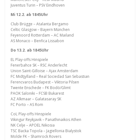
Juventus Turin – PSV Eindhoven
Mi 12.2. ab 1845Uhr
Club Brügge – Atalanta Bergamo
Celtic Glasgow – Bayern München
Feyenoord Rotterdam – AC Mailand
AS Monaco – Benfica Lissabon
Do 13.2. ab 1845Uhr
EL Play-offs Hinspiele
Fenerbahce SK – RSC Anderlecht
Union Saint-Gilloise – Ajax Amsterdam
FC Midtjylland – Real Sociedad San Sebastian
Ferencvaros Budapest – Viktoria Pilsen
Twente Enschede – FK Bodö/Glimt
PAOK Saloniki – FCSB Bukarest
AZ Alkmaar – Galatasaray SK
FC Porto – AS Rom
CoL Play-offs Hinspiele
Vikingur Reykjavik – Panathinaikos Athen
NK Celje – APOEL Nikosia
TSC Backa Topola – Jagiellonia Bialystok
Molde FK – Shamrock Rovers