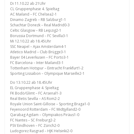
Di 11.10.22 ab 21Uhr
CL Gruppenphase 4. Spieltag
AC Mailand – FC Chelsea2-1
Dinamo Zagreb – RB Salzburg1-1
Schachtar Donezk – Real Madrid0-3
Celtic Glasgow – RB Leipzig2-1
Borussia Dortmund – FC Sevilla3-1
Mi 12.10.22 ab 18.45Uhr
SSC Neapel – Ajax Amsterdam4-1
Atletico Madrid – Club Brügge3-1
Bayer 04 Leverkusen – FC Porto3-1
FC Barcelona – Inter Mailand3-1
Tottenham Hotspur – Eintracht Frankfurt1-2
Sporting Lissabon – Olympique Marseille2-1
Do 13.10.22 ab 18.45Uhr
EL Gruppenphase 4. Spieltag
FK Bodö/Glimt – FC Arsenal1-3
Real Betis Sevilla – AS Rom2-2
Royale Union Saint-Gilloise – Sporting Braga1-0
Feyenoord Rotterdam – FC Midtjylland2-0
Qarabag Agdam – Olympiakos Piräus1-0
FC Nantes – SC Freiburg2-2
PSV Eindhoven – FC Zürich2-0
Ludogorez Rasgrad – HJK Helsinki2-0