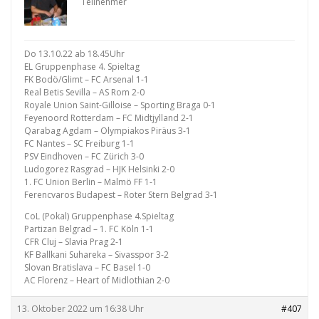
Teilnehmer
Do 13.10.22 ab 18.45Uhr
EL Gruppenphase 4. Spieltag
FK Bodö/Glimt – FC Arsenal 1-1
Real Betis Sevilla – AS Rom 2-0
Royale Union Saint-Gilloise – Sporting Braga 0-1
Feyenoord Rotterdam – FC Midtjylland 2-1
Qarabag Agdam – Olympiakos Piräus 3-1
FC Nantes – SC Freiburg 1-1
PSV Eindhoven – FC Zürich 3-0
Ludogorez Rasgrad – HJK Helsinki 2-0
1. FC Union Berlin – Malmö FF 1-1
Ferencvaros Budapest – Roter Stern Belgrad 3-1
CoL (Pokal) Gruppenphase 4.Spieltag
Partizan Belgrad – 1. FC Köln 1-1
CFR Cluj – Slavia Prag 2-1
KF Ballkani Suhareka – Sivasspor 3-2
Slovan Bratislava – FC Basel 1-0
AC Florenz – Heart of Midlothian 2-0
13. Oktober 2022 um 16:38 Uhr
#407