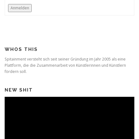
Anmelden
WHOS THIS
Spitainment versteht sich seit seiner Gründung im Jahr 2005 als eine
Plattform, die die Zusammenarbeit von Künstlerinnen und Künstlern
fördern soll.
NEW SHIT