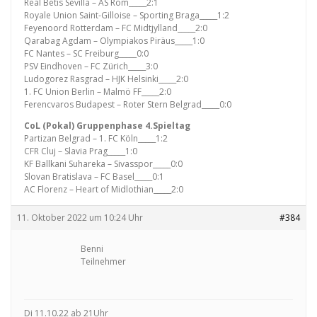
Real Betis Sevilla – AS Rom_____2:1
Royale Union Saint-Gilloise – Sporting Braga_____1:2
Feyenoord Rotterdam – FC Midtjylland_____2:0
Qarabag Agdam – Olympiakos Piräus_____1:0
FC Nantes – SC Freiburg_____0:0
PSV Eindhoven – FC Zürich_____3:0
Ludogorez Rasgrad – HJK Helsinki_____2:0
1. FC Union Berlin – Malmö FF_____2:0
Ferencvaros Budapest – Roter Stern Belgrad_____0:0
CoL (Pokal) Gruppenphase 4.Spieltag
Partizan Belgrad – 1. FC Köln_____1:2
CFR Cluj – Slavia Prag_____1:0
KF Ballkani Suhareka – Sivasspor_____0:0
Slovan Bratislava – FC Basel_____0:1
AC Florenz – Heart of Midlothian_____2:0
11. Oktober 2022 um 10:24 Uhr
#384
Benni
Teilnehmer
Di 11.10.22 ab 21Uhr