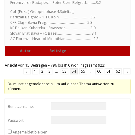
Ferencvaros Budapest – Roter Stern Belgrad………..3:2
CoL (Pokal) Gruppenphase 4.Spieltag
Partizan Belgrad – 1. FC Köln……………………………..3:2
CFR Cluj – Slavia Prag……………………………………….2:3
KF Ballkani Suhareka – Sivasspor……………………….3:0
Slovan Bratislava – FC Basel………………………………..3:1
AC Florenz – Heart of Midlothian………………………….2:3
Autor
Beiträge
Ansicht von 15 Beiträgen – 796 bis 810 (von insgesamt 922)
←
1
2
3
…
53
54
55
…
60
61
62
→
Du musst angemeldet sein, um auf dieses Thema antworten zu
können.
Benutzername:
Passwort:
Angemeldet bleiben