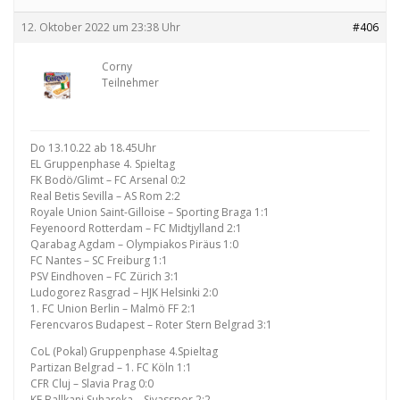
12. Oktober 2022 um 23:38 Uhr
#406
Corny
Teilnehmer
Do 13.10.22 ab 18.45Uhr
EL Gruppenphase 4. Spieltag
FK Bodö/Glimt – FC Arsenal 0:2
Real Betis Sevilla – AS Rom 2:2
Royale Union Saint-Gilloise – Sporting Braga 1:1
Feyenoord Rotterdam – FC Midtjylland 2:1
Qarabag Agdam – Olympiakos Piräus 1:0
FC Nantes – SC Freiburg 1:1
PSV Eindhoven – FC Zürich 3:1
Ludogorez Rasgrad – HJK Helsinki 2:0
1. FC Union Berlin – Malmö FF 2:1
Ferencvaros Budapest – Roter Stern Belgrad 3:1
CoL (Pokal) Gruppenphase 4.Spieltag
Partizan Belgrad – 1. FC Köln 1:1
CFR Cluj – Slavia Prag 0:0
KF Ballkani Suhareka – Sivasspor 2:2