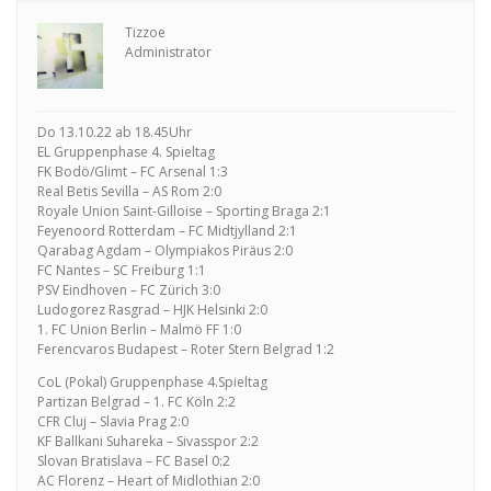
Tizzoe
Administrator
Do 13.10.22 ab 18.45Uhr
EL Gruppenphase 4. Spieltag
FK Bodö/Glimt – FC Arsenal 1:3
Real Betis Sevilla – AS Rom 2:0
Royale Union Saint-Gilloise – Sporting Braga 2:1
Feyenoord Rotterdam – FC Midtjylland 2:1
Qarabag Agdam – Olympiakos Piräus 2:0
FC Nantes – SC Freiburg 1:1
PSV Eindhoven – FC Zürich 3:0
Ludogorez Rasgrad – HJK Helsinki 2:0
1. FC Union Berlin – Malmö FF 1:0
Ferencvaros Budapest – Roter Stern Belgrad 1:2
CoL (Pokal) Gruppenphase 4.Spieltag
Partizan Belgrad – 1. FC Köln 2:2
CFR Cluj – Slavia Prag 2:0
KF Ballkani Suhareka – Sivasspor 2:2
Slovan Bratislava – FC Basel 0:2
AC Florenz – Heart of Midlothian 2:0