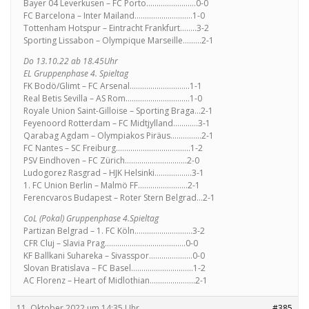
Bayer 04 Leverkusen – FC Porto……………………0-0
FC Barcelona – Inter Mailand……………………….1-0
Tottenham Hotspur – Eintracht Frankfurt……..3-2
Sporting Lissabon – Olympique Marseille………2-1
Do 13.10.22 ab 18.45Uhr
EL Gruppenphase 4. Spieltag
FK Bodö/Glimt – FC Arsenal………………………..1-1
Real Betis Sevilla – AS Rom………………………….1-0
Royale Union Saint-Gilloise – Sporting Braga…2-1
Feyenoord Rotterdam – FC Midtjylland…………3-1
Qarabag Agdam – Olympiakos Piräus……………2-1
FC Nantes – SC Freiburg………………………………1-2
PSV Eindhoven – FC Zürich…………………………2-0
Ludogorez Rasgrad – HJK Helsinki………………3-1
1. FC Union Berlin – Malmö FF……………………2-1
Ferencvaros Budapest – Roter Stern Belgrad…2-1
CoL (Pokal) Gruppenphase 4.Spieltag
Partizan Belgrad – 1. FC Köln……………………….3-2
CFR Cluj – Slavia Prag…………………………………0-0
KF Ballkani Suhareka – Sivasspor…………………0-0
Slovan Bratislava – FC Basel…………………………1-2
AC Florenz – Heart of Midlothian………………….2-1
11. Oktober 2022 um 14:35 Uhr
#385