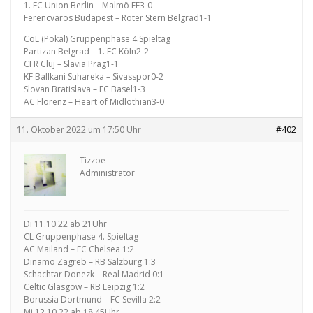
1. FC Union Berlin – Malmö FF3-0
Ferencvaros Budapest – Roter Stern Belgrad1-1
CoL (Pokal) Gruppenphase 4.Spieltag
Partizan Belgrad – 1. FC Köln2-2
CFR Cluj – Slavia Prag1-1
KF Ballkani Suhareka – Sivasspor0-2
Slovan Bratislava – FC Basel1-3
AC Florenz – Heart of Midlothian3-0
11. Oktober 2022 um 17:50 Uhr
#402
Tizzoe
Administrator
Di 11.10.22 ab 21Uhr
CL Gruppenphase 4. Spieltag
AC Mailand – FC Chelsea 1:2
Dinamo Zagreb – RB Salzburg 1:3
Schachtar Donezk – Real Madrid 0:1
Celtic Glasgow – RB Leipzig 1:2
Borussia Dortmund – FC Sevilla 2:2
Mi 12.10.22 ab 18.45Uhr