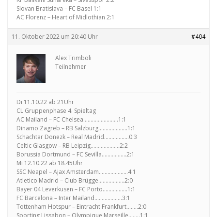
Slovan Bratislava – FC Basel 1:1
AC Florenz – Heart of Midlothian 2:1
11. Oktober 2022 um 20:40 Uhr
#404
Alex Trimboli
Teilnehmer
Di 11.10.22 ab 21Uhr
CL Gruppenphase 4. Spieltag
AC Mailand – FC Chelsea……………………1:1
Dinamo Zagreb – RB Salzburg………………..1:1
Schachtar Donezk – Real Madrid……………..0:3
Celtic Glasgow – RB Leipzig………………..2:2
Borussia Dortmund – FC Sevilla……………..2:1
Mi 12.10.22 ab 18.45Uhr
SSC Neapel – Ajax Amsterdam………………..4:1
Atletico Madrid – Club Brügge………………2:0
Bayer 04 Leverkusen – FC Porto……………..1:1
FC Barcelona – Inter Mailand……………….3:1
Tottenham Hotspur – Eintracht Frankfurt……..2:0
Sporting Lissabon – Olympique Marseille……..1:1