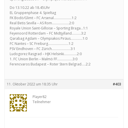
Do 13.10.22 ab 18.45Uhr
EL Gruppenphase 4. Spieltag
FK Bodö/Glimt – FC Arsenal…………………1:2
Real Betis Sevilla – AS Rom………………..2:0
Royale Union Saint-Gilloise – Sporting Braga…1:1
Feyenoord Rotterdam – FC Midtjylland………..3:2
Qarabag Agdam – Olympiakos Piräus…………..1:0
FC Nantes – SC Freiburg……………………1:2
PSV Eindhoven – FC Zürich………………….3:1
Ludogorez Rasgrad – HJK Helsinki……………2:0
1. FC Union Berlin – Malmö FF………………3:0
Ferencvaros Budapest – Roter Stern Belgrad…..2:2
11. Oktober 2022 um 18:35 Uhr
#403
Player82
Teilnehmer