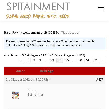
Zum
Inhalt
Menü
springen
STARTSEITE
BANDCAMP
SHOP
IMPRESSUM
Start
›
Foren
›
wettgemeinschaft ODESSA
›
Tippabgabe!
Dieses Thema hat 921 Antworten sowie 9 Teilnehmer und wurde
zuletzt
vor 1 Tag, 10 Stunden
von
Tizzoe aktualisiert.
Ansicht von 15 Beiträgen – 796 bis 810 (von insgesamt 922)
←
1
2
3
…
53
54
55
…
60
61
62
→
Autor
Beiträge
24. Oktober 2022 um 19:52 Uhr
#427
Corny
Teilnehmer