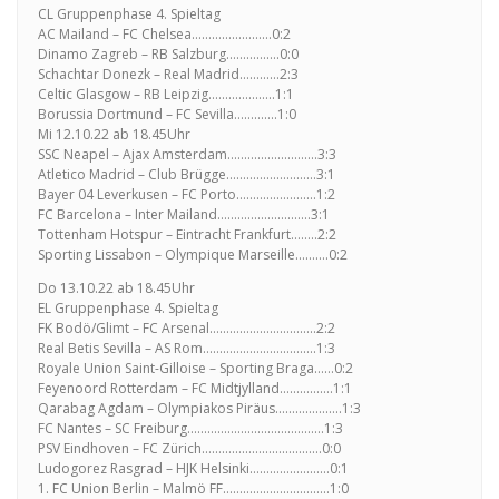
CL Gruppenphase 4. Spieltag
AC Mailand – FC Chelsea……………………0:2
Dinamo Zagreb – RB Salzburg…………….0:0
Schachtar Donezk – Real Madrid…………2:3
Celtic Glasgow – RB Leipzig………………..1:1
Borussia Dortmund – FC Sevilla………….1:0
Mi 12.10.22 ab 18.45Uhr
SSC Neapel – Ajax Amsterdam………………………3:3
Atletico Madrid – Club Brügge………………………3:1
Bayer 04 Leverkusen – FC Porto……………………1:2
FC Barcelona – Inter Mailand……………………….3:1
Tottenham Hotspur – Eintracht Frankfurt……..2:2
Sporting Lissabon – Olympique Marseille……….0:2
Do 13.10.22 ab 18.45Uhr
EL Gruppenphase 4. Spieltag
FK Bodö/Glimt – FC Arsenal…………………………..2:2
Real Betis Sevilla – AS Rom…………………………….1:3
Royale Union Saint-Gilloise – Sporting Braga……0:2
Feyenoord Rotterdam – FC Midtjylland…………….1:1
Qarabag Agdam – Olympiakos Piräus………………..1:3
FC Nantes – SC Freiburg…………………………………..1:3
PSV Eindhoven – FC Zürich………………………………0:0
Ludogorez Rasgrad – HJK Helsinki……………………0:1
1. FC Union Berlin – Malmö FF…………………………..1:0